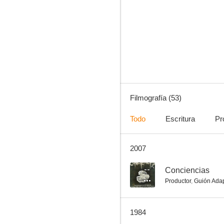
El filo de la navaja
7.0
Filmografía (53)
Todo
Escritura
Pr
2007
Seis destinos
7.0
--
Conciencias
Productor
,
Guión Ada
1984