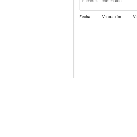
Fecha
Valoración
V
El capitán de Castilla
--
Los chacales
--