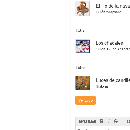
7.5
El filo de la nava
Guión Adaptado
El juez Priest
1967
6.8
--
Los chacales
Guión
,
Guión Adapta
1956
--
Luces de candil
Historia
Corazones indomables
Ver todo
6.0