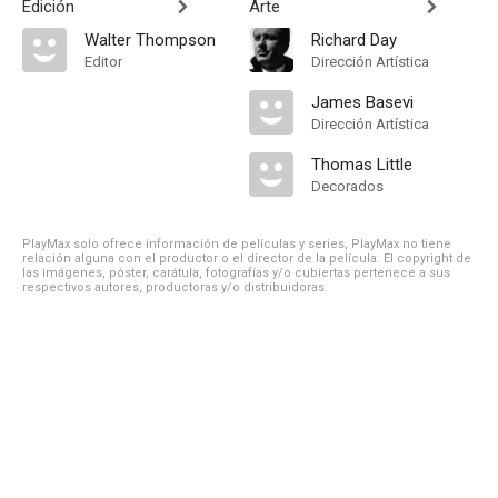
Edición
Arte
Walter Thompson
Richard Day
Editor
Dirección Artística
James Basevi
Dirección Artística
Thomas Little
Decorados
PlayMax solo ofrece información de películas y series, PlayMax no tiene
relación alguna con el productor o el director de la película. El copyright de
las imágenes, póster, carátula, fotografías y/o cubiertas pertenece a sus
respectivos autores, productoras y/o distribuidoras.