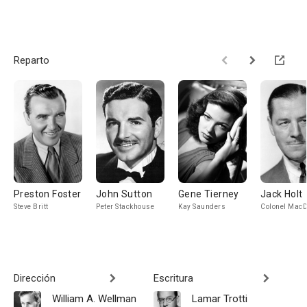
Reparto
Preston Foster
John Sutton
Gene Tierney
Jack Holt
Steve Britt
Peter Stackhouse
Kay Saunders
Colonel Mac
Dirección
Escritura
William A. Wellman
Lamar Trotti