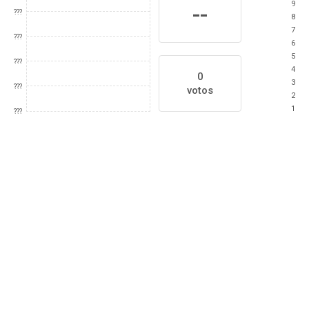
9
--
???
8
7
???
6
5
???
4
0
3
???
votos
2
1
???