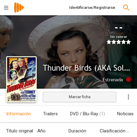
Identificarse/Registrarse
--
Sin valorar
Thunder Birds (AKA Soldiers of the Air)
Estrenada
Marcar ficha
Información
Trailers
DVD / Blu-Ray
(1)
Noticias
Título original
Año
Duración
Clasificación por edades