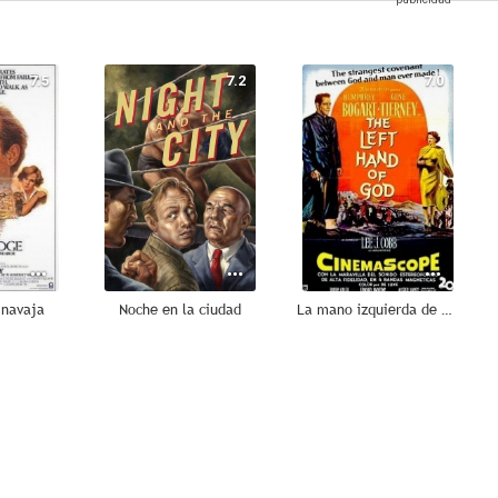
7.5
7.2
7.0
a navaja
Noche en la ciudad
La mano izquierda de Dios
6.7
6.6
6.5