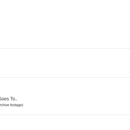
El diablo dijo no
El hijo de la furia
6.1
6.1
Sinuhé, el egipcio
La venganza de Frank James
El embrujo de
--
--
oes To..
rchive footage)