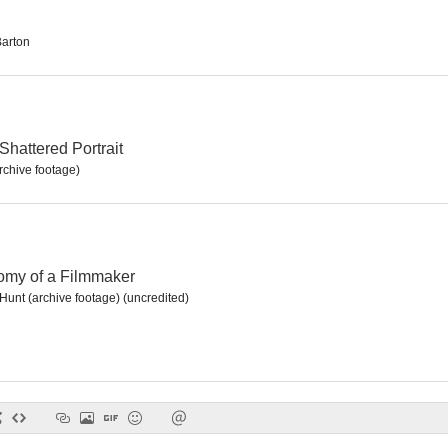
arton
And The Oscar Goes To..
Madrid rap
--
--
Shattered Portrait
rchive footage)
omy of a Filmmaker
unt (archive footage) (uncredited)
En busca del amor
Toys in the Attic
La viuda 
--
--