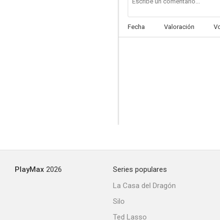
Fecha
Valoración
V
La aventura de Plymouth
--
PlayMax
2026
Series populares
La campana de la libertad
La Casa del Dragón
--
Silo
Ted Lasso