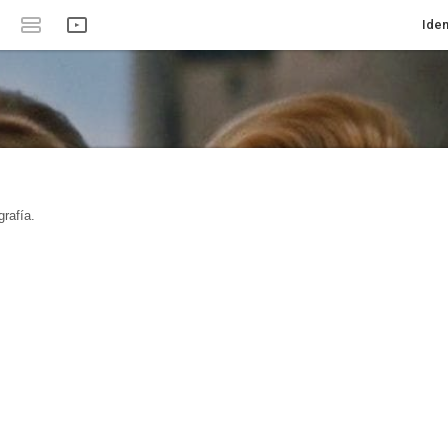
Iden
rafía.