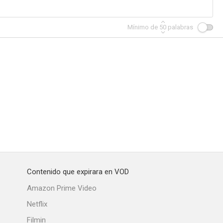
Mínimo de
50
palabras
El secreto de Convict Lake
Vorágine
Ese impulso maravilloso
--
--
--
Contenido que expirara en VOD
us dedos
Cuando muere el día
El renegado
Amazon Prime Video
Netflix
Filmin