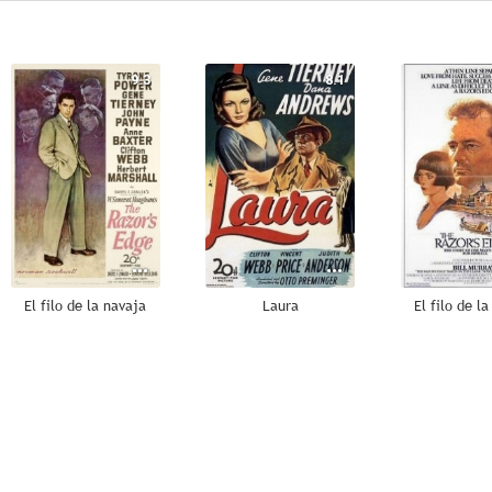
9.3
8.1
El filo de la navaja
Laura
El filo de l
7.0
7.0