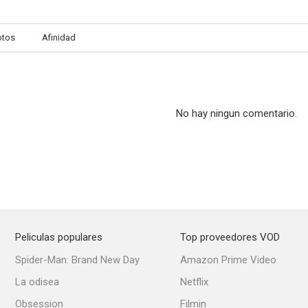
otos
Afinidad
Cerca de mi corazón
En la Costa Azul
--
--
No hay ningun comentario.
Peliculas populares
Top proveedores VOD
Infierno en la tierra
Thunder Birds (AKA Soldiers of the Air)
Anillos en s
Spider-Man: Brand New Day
Amazon Prime Video
La odisea
Netflix
Obsession
Filmin