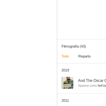
Casado y con dos suegras
6.3
Filmografía (43)
Todo
Reparto
2019
El fantasma y la señora Muir
3.0
--
And The Oscar G
Aparece como
Self (a
2011