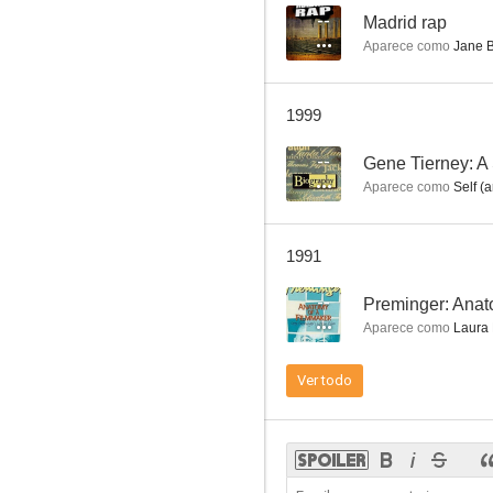
--
Madrid rap
Aparece como
Jane B
La ruta del tabaco
1999
--
--
Gene Tierney: A 
Aparece como
Self (a
1991
--
Preminger: Anat
Aparece como
Laura H
El FBI en acción
Ver todo
--