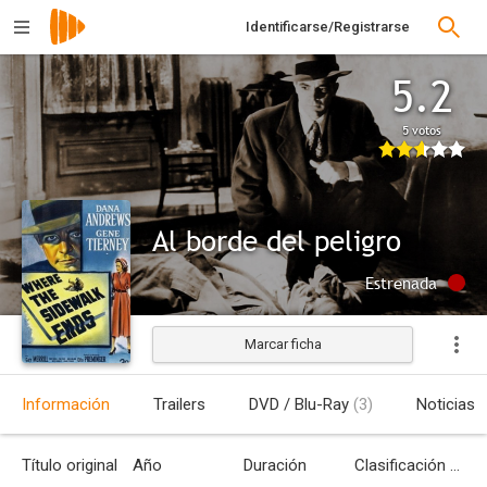
Identificarse/Registrarse
5.2
5 votos
Al borde del peligro
Estrenada
Marcar ficha
Información
Trailers
DVD / Blu-Ray
(3)
Noticias
Título original
Año
Duración
Clasificación por edades