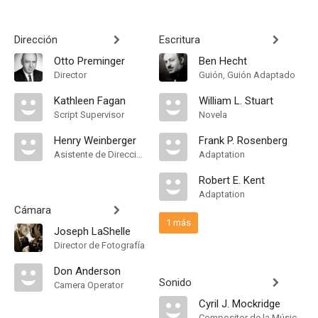
Dirección
Escritura
Otto Preminger
Ben Hecht
Director
Guión, Guión Adaptado
Kathleen Fagan
William L. Stuart
Script Supervisor
Novela
Henry Weinberger
Frank P. Rosenberg
Asistente de Dirección
Adaptation
Robert E. Kent
Adaptation
Cámara
1 más
Joseph LaShelle
Director de Fotografía
Don Anderson
Sonido
Camera Operator
Cyril J. Mockridge
Compositor de la Música Original