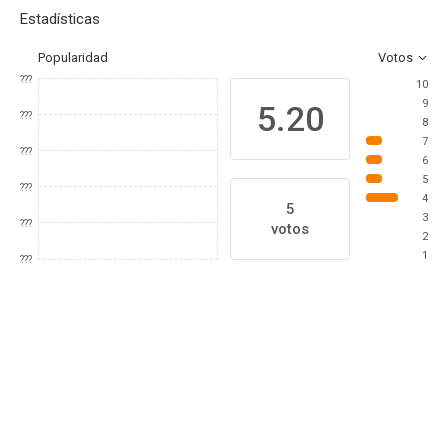
Estadísticas
Popularidad
Votos
???
10
9
5.20
???
8
7
???
6
5
???
4
5
3
???
votos
2
1
???