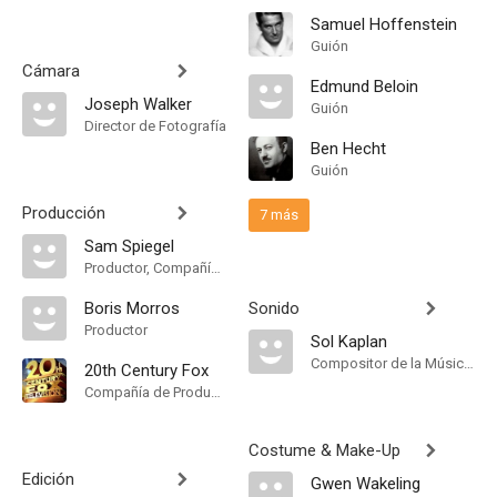
Samuel Hoffenstein
Guión
Cámara
Edmund Beloin
Joseph Walker
Guión
Director de Fotografía
Ben Hecht
Guión
Producción
7 más
Sam Spiegel
Productor, Compañía de Produccion
Boris Morros
Sonido
Productor
Sol Kaplan
Compositor de la Música Original
20th Century Fox
Compañía de Produccion
Costume & Make-Up
Edición
Gwen Wakeling