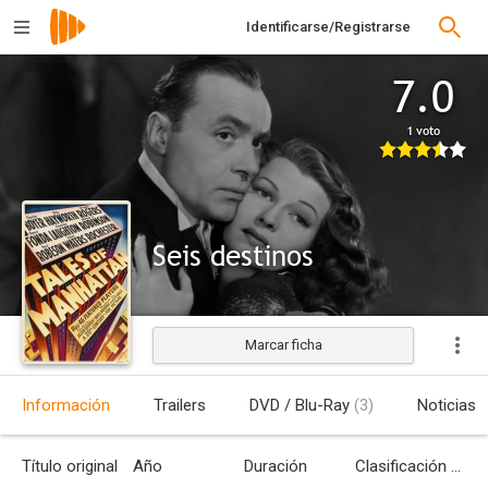
Identificarse/Registrarse
7.0
1 voto
Seis destinos
Marcar ficha
Estrenada
Información
Trailers
DVD / Blu-Ray
(3)
Noticias
Título original
Año
Duración
Clasificación por edades