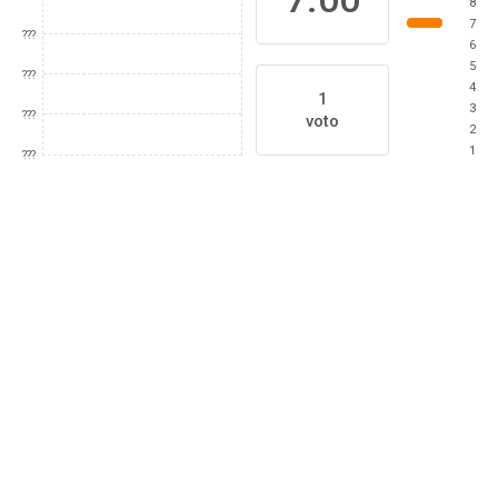
8
7
???
6
5
???
4
1
3
???
voto
2
1
???