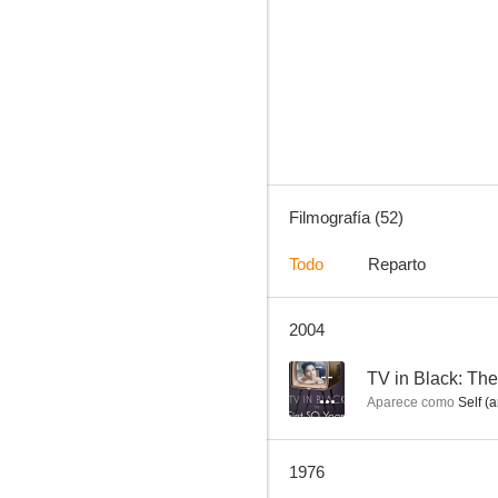
El mundo está loco, loco, loco, loco
6.0
Filmografía (52)
Todo
Reparto
2004
La mujer fantasma
--
--
TV in Black: The 
Aparece como
Self (a
1976