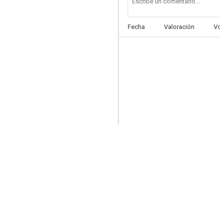
Fecha
Valoración
V
Is Everybody Listening?
--
Mi novio está loco
--