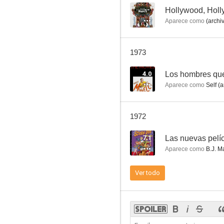
--
Hollywood, Hol
Aparece como
(archi
Hollywood, Hollywood
1973
--
4.0
Los hombres que 
Aparece como
Self (a
1972
7.1
Las nuevas pelí
Aparece como
B.J. M
The Green Pastures
Ver todo
--