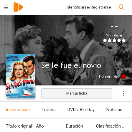
Identificarse/Registrarse
--
Sin valorar
Se le fue el novio
Estrenada
Marcar ficha
Información
Trailers
DVD / Blu-Ray
Noticias
Título original
Año
Duración
Clasificación por edades