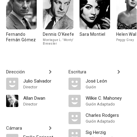
Fernando
Dennis O'Keefe
Sara Montiel
Helen Wal
Fernán Gómez
Montague L. 'Monty'
Peggy Gray
Brewster
Dirección
Escritura
Julio Salvador
José León
Director
Guión
Allan Dwan
Wilkie C. Mahoney
Director
Guión Adaptado
Charles Rodgers
Guión Adaptado
Cámara
Sig Herzig