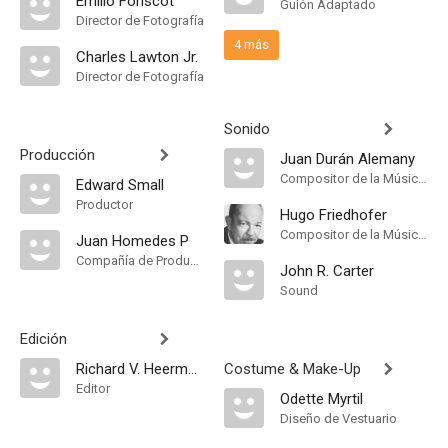
Emilio Foriscot
Guión Adaptado
Director de Fotografía
4 más
Charles Lawton Jr.
Director de Fotografía
Sonido
Producción
Juan Durán Alemany
Compositor de la Música Original
Edward Small
Productor
Hugo Friedhofer
Compositor de la Música Original
Juan Homedes P
Compañía de Produccion
John R. Carter
Sound
Edición
Richard V. Heermance
Costume & Make-Up
Editor
Odette Myrtil
Diseño de Vestuario