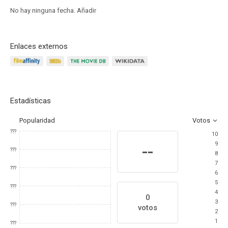
No hay ninguna fecha.
Añadir
Enlaces externos
Estadísticas
Popularidad
Votos
???
10
9
--
???
8
7
???
6
5
???
4
0
3
???
votos
2
1
???