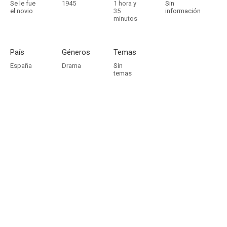
Se le fue
1945
1 hora y
Sin
el novio
35
información
minutos
País
Géneros
Temas
España
Drama
Sin
temas