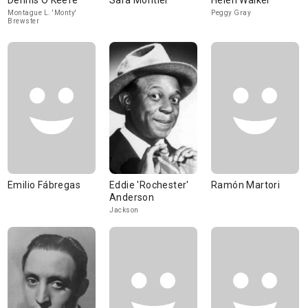
Dennis O'Keefe
Sara Montiel
Helen Walker
Montague L. 'Monty'
Peggy Gray
Brewster
Emilio Fábregas
Eddie 'Rochester'
Ramón Martori
Anderson
Jackson