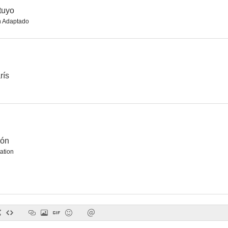
tuyo
n Adaptado
La fête à Henriette
Bajo el cielo de París
Jack el n
--
--
rís
ión
ation
Huyendo a su destino
Al margen de la vida
Untel père 
--
--