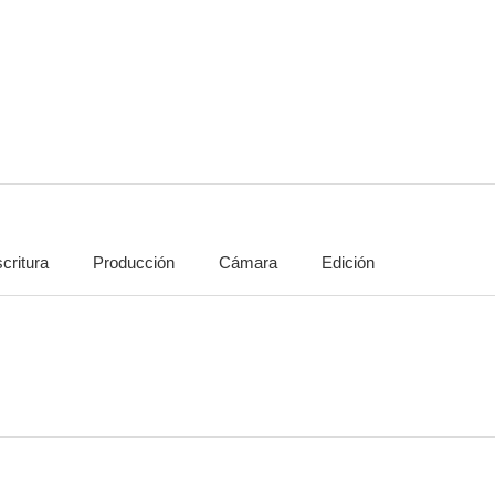
Carne de perdición
El diablo y los diez mandamientos
La cámara a
--
--
critura
Producción
Cámara
Edición
La Femme et le Pantin (Femmina)
El puchero hierve
Almas per
--
--