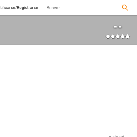
tificarse/Registrarse
--