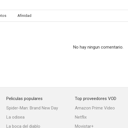
otos
Afinidad
El gran vals
María Antonieta
Pépé le 
--
--
No hay ningun comentario.
Peliculas populares
Top proveedores VOD
Le golem
La bandera
Golgo
Spider-Man: Brand New Day
Amazon Prime Video
--
--
La odisea
Netflix
La boca del diablo
Movistar+