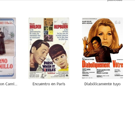
6.0
5.6
5.6
El regreso de Don Camilo
Encuentro en París
Diabólicamente tuyo
--
--
--