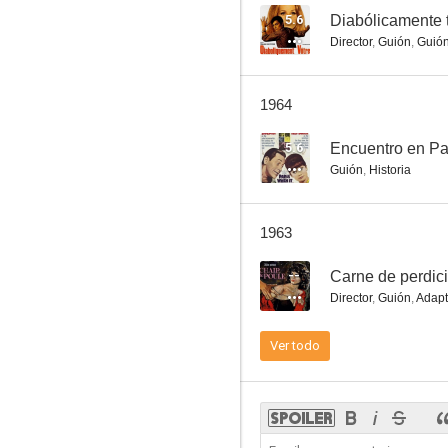
5.6
Diabólicamente 
Director
,
Guión
,
Guió
Anna Karenina
1964
--
5.6
Encuentro en Pa
Guión
,
Historia
1963
--
Carne de perdic
Director
,
Guión
,
Adapt
El falsario
Ver todo
--