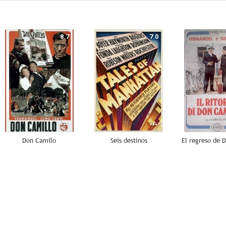
8.7
7.0
Don Camilo
Seis destinos
--
--