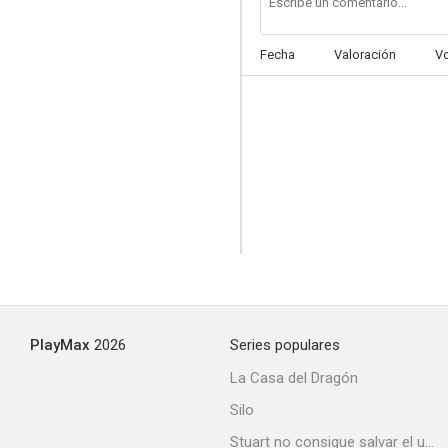
Fecha
Valoración
V
The Phantom Wagon
--
PlayMax
2026
Series populares
La belle équipe
La Casa del Dragón
--
Silo
Stuart no consigue salvar el universo