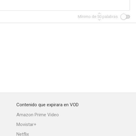
Mínimo de
50
palabras
Moko
Carnet de baile
L'homme du jour
--
--
--
Contenido que expirara en VOD
ta
Bout de chou
Maria Chapdelaine
Amazon Prime Video
--
--
--
Movistar+
Netflix