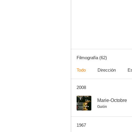
Marie-Octobre
--
Filmografía (62)
Todo
Dirección
Es
2008
Cena de acusados
--
--
Marie-Octobre
Guión
1967