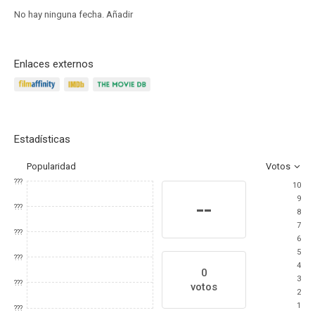
No hay ninguna fecha.
Añadir
Enlaces externos
Estadísticas
Popularidad
Votos
???
10
9
--
???
8
7
???
6
5
???
4
0
3
???
votos
2
1
???