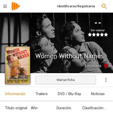
Identificarse/Registrarse
--
Sin valorar
Women Without Names
Estrenada
Marcar ficha
Información
Trailers
DVD / Blu-Ray
Noticias
Título original
Año
Duración
Clasificación por edades