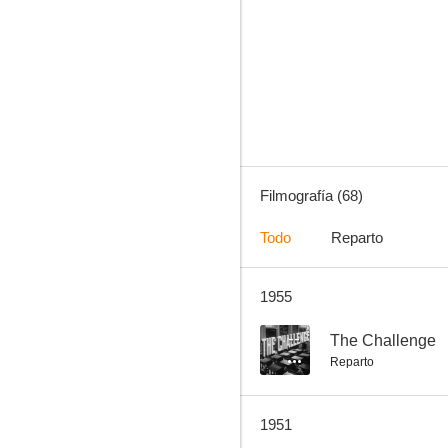
El Santo en Nueva York
--
Filmografía (68)
Todo
Reparto
1955
The Will to Win
--
--
The Challenge
Reparto
1951