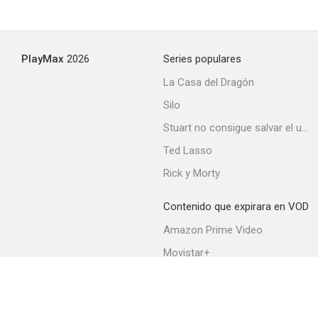
Un hospital en las nubes
PlayMax
2026
Series populares
--
La Casa del Dragón
Silo
Stuart no consigue salvar el universo
Ted Lasso
Rick y Morty
Contenido que expirara en VOD
Don't Turn 'em Loose
Amazon Prime Video
--
Movistar+
Netflix
Filmin