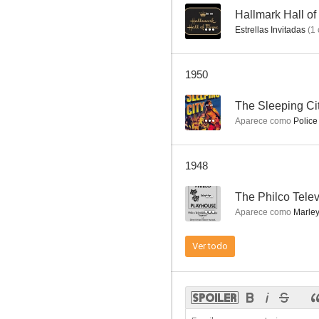
--
Hallmark Hall o
Estrellas Invitadas
(
1
No Place for a Lady
1950
--
--
The Sleeping Ci
Aparece como
Police 
1948
--
The Philco Tele
Aparece como
Marley
Wild Bill Hickok Rides
Ver todo
--