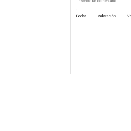
Fecha
Valoración
V
Una muchacha muy particular
--
A Shot in the Dark
--