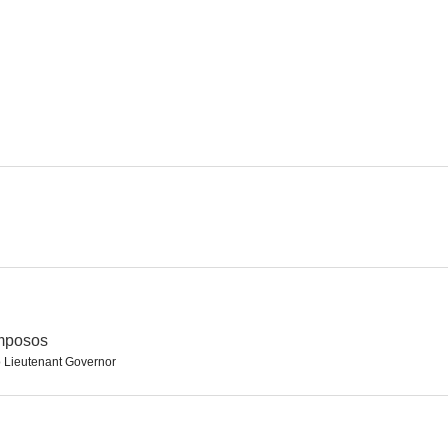
La gran prueba
Perry Mason
6.8
6.6
Vera Cruz (Veracruz)
La Guerra de los Mundos
El fugit
4.7
--
amposos
o Lieutenant Governor