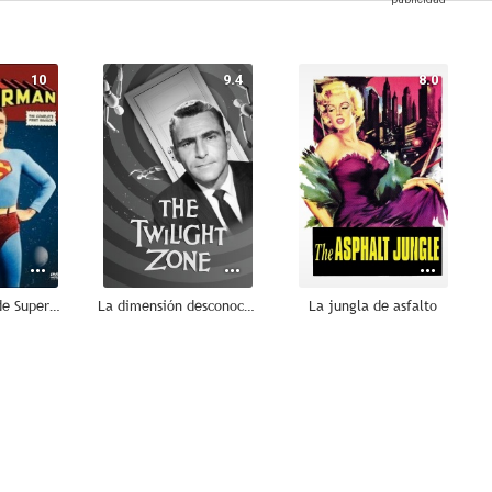
10
9.4
8.0
Las aventuras de Superman
La dimensión desconocida
La jungla de asfalto
7.2
7.1
7.1