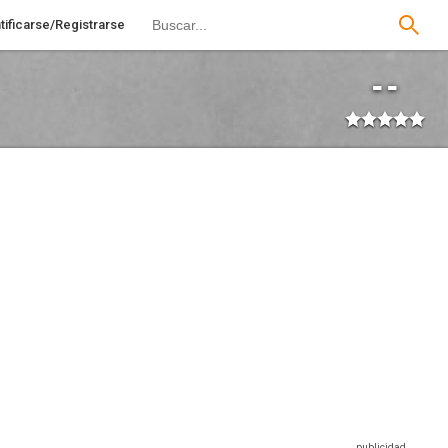
tificarse/Registrarse
--