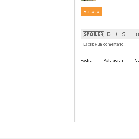
Ver todo
The Andy Griffith Show
--
Fecha
Valoración
V
77 Sunset Strip
--