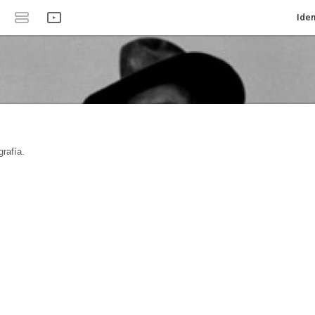
Iden
rafía.