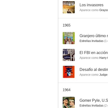
4.7
Los invasores
Aparece como
Grays
El hijo de Montecristo
1965
--
10
Granjero último
Estrellas Invitadas
(
1
--
El FBI en acción
Aparece como
Harry 
--
Desafío al desti
Aparece como
Judge 
Gomer Pyle, U.S.M.C.
--
1964
--
Gomer Pyle, U.S
Estrellas Invitadas
(
2