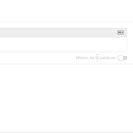
ás allá
El rebelde
Bat Masterson
--
--
--
Mínimo de
50
palabras
own
Leave It to Beaver
Ella, él y Asta
--
--
--