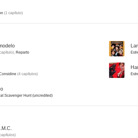
on
(
1
capítulo
)
Los invasores
Laredo
El FBI en 
--
--
 modelo
--
La
capítulo
)
,
Reparto
Estr
--
Ha
Considine
(
4
capítulos
)
Estr
no
at Scavenger Hunt (uncredited)
The Lawbreakers
El virginiano
Lucille Ball 
--
--
.M.C.
capítulos
)