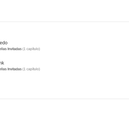
acción
Hank
Desafío al destino
--
--
--
redo
ellas Invitadas
(
1
capítulo
)
nk
ellas Invitadas
(
1
capítulo
)
presenta
The Lawbreakers
Rompeolas
--
--
--