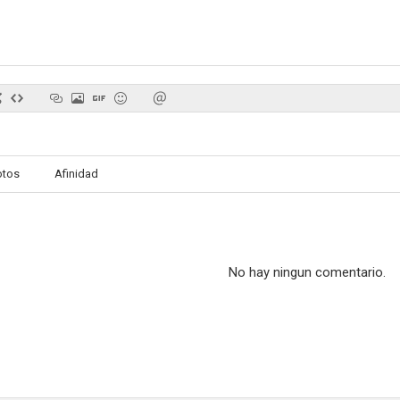
El hombre alto
Thriller
Un paso al m
--
--
otos
Afinidad
No hay ningun comentario.
Bronco
Bombarderos B-52
Trackd
--
--