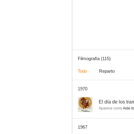
Murieron con las botas puestas
7.0
Filmografía (115)
Todo
Reparto
1970
Policía montada del Canadá
6.0
7.1
El día de los tr
Aparece como
Aide t
1967