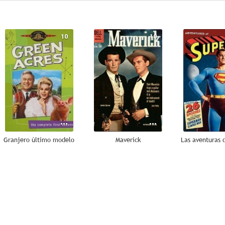
10
10
Granjero último modelo
Maverick
7.6
7.5