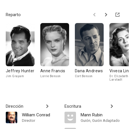
Reparto
Jeffrey Hunter
Anne Francis
Dana Andrews
Viveca Li
Jim Grayam
Lorrie Benson
Cort Benson
Dr. Elizabeth
Larstadt
Dirección
Escritura
William Conrad
Mann Rubin
Director
Guión, Guión Adaptado