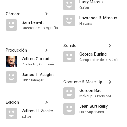
Larry Marcus
Guión
Cámara
Lawrence B. Marcus
Sam Leavitt
Historia
Director de Fotografía
Sonido
Producción
George Duning
William Conrad
Compositor de la Música Original
Productor, Compañía de Produccion
James T. Vaughn
Unit Manager
Costume & Make-Up
Gordon Bau
Makeup Supervisor
Edición
Jean Burt Reilly
William H. Ziegler
Hair Supervisor
Editor