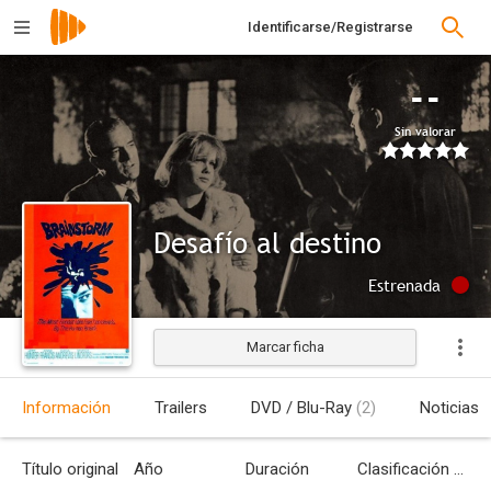
Identificarse/Registrarse
--
Sin valorar
Desafío al destino
Estrenada
Marcar ficha
Información
Trailers
DVD / Blu-Ray
(2)
Noticias
Título original
Año
Duración
Clasificación por edades