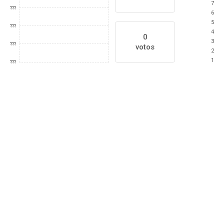
7
???
6
5
???
4
0
3
???
votos
2
1
???