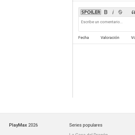
Donde van los ángeles siempre hay problemas
Fecha
Valoración
V
--
Doctor G y su máquina de bikinis
--
PlayMax
2026
Series populares