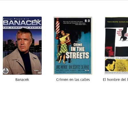
9.3
8.0
Banacek
Crimen en las calles
7.3
7.2