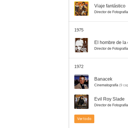
--
Viaje fantástico
Director de Fotografía
El pirata
1975
--
4.1
El hombre de la 
Director de Fotografía
1972
9.3
Banacek
Cinematografía
(
9
cap
The Screaming Woman
--
Evil Roy Slade
--
Director de Fotografía
Ver todo