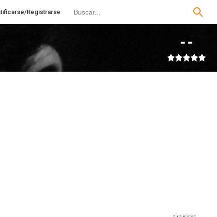
tificarse/Registrarse
--