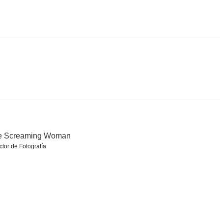
El hombre de la cabina de cristal
Le Bal des Sirènes
Viaje fantástico
--
--
--
e Screaming Woman
ctor de Fotografía
ed Girl
Saltarina
La marca de Caín
--
--
--