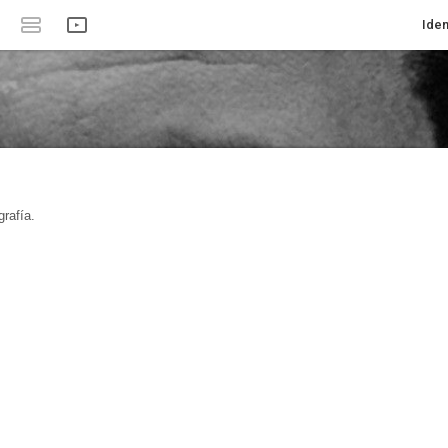
Iden
rafía.