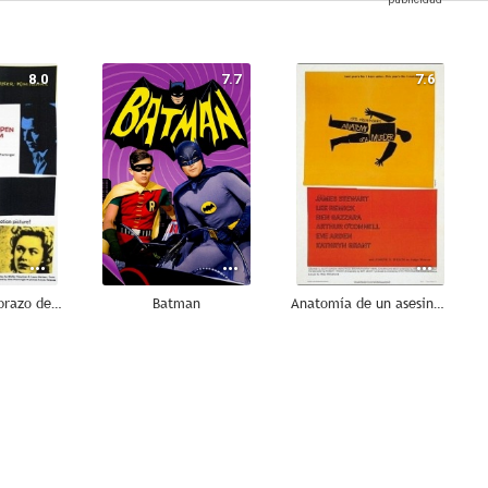
8.0
7.7
7.6
El hombre del brazo de oro
Batman
Anatomía de un asesinato
7.1
7.0
6.9