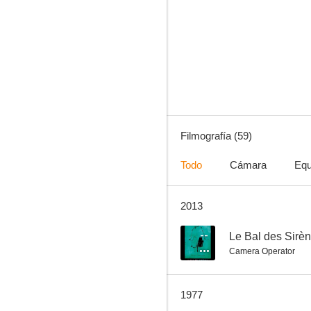
Fugitivos
6.7
Filmografía (59)
Todo
Cámara
Equ
2013
Tempestad sobre Washington
6.0
--
Le Bal des Sirè
Camera Operator
1977