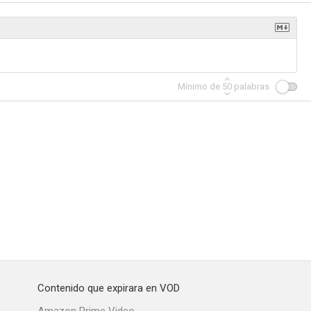
gica
Dos en la guillotina
Desafío al destino
Mínimo de
50
palabras
--
--
--
 frío
The Right Approach
Siete ladrones
--
--
--
Contenido que expirara en VOD