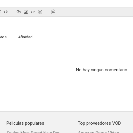
I Deal in Danger
Esclavos del pecado
Cita trá
otos
Afinidad
--
--
No hay ningun comentario.
Shock Treatment
El señor de Hawaii
Johnny, el
--
--
Peliculas populares
Top proveedores VOD