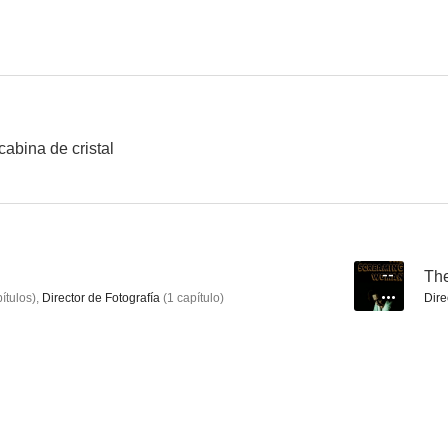
Aventura para dos
La mansión de los siete placeres
--
--
cabina de cristal
--
Th
ítulos
)
,
Director de Fotografía
(
1
capítulo
)
Dire
Evil Roy Slade
Funny Face
Star Spangl
--
--