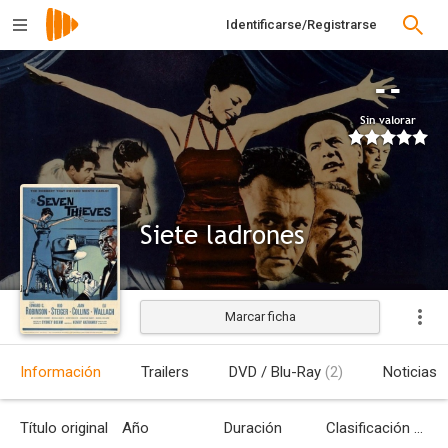
Identificarse/Registrarse
--
Sin valorar
Siete ladrones
Marcar ficha
Estrenada
Información
Trailers
DVD / Blu-Ray
(2)
Noticias
Título original
Año
Duración
Clasificación por edades