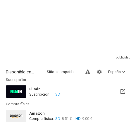
Disponible en...
Sitios compatibles
España
Suscripción
Filmin
Suscripción:
SD
Disponible hasta el Mié, 31 Dic 2031 (Quedan 5 años)
Compra física
Amazon
Compra física:
SD
8.51 €
HD
9.00 €