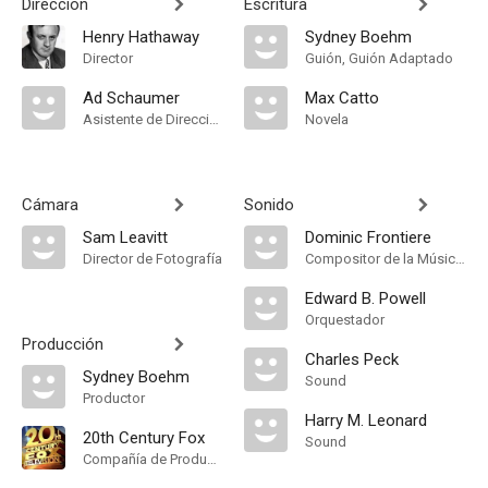
Dirección
Escritura
Henry Hathaway
Sydney Boehm
Director
Guión, Guión Adaptado
Ad Schaumer
Max Catto
Asistente de Dirección
Novela
Cámara
Sonido
Sam Leavitt
Dominic Frontiere
Director de Fotografía
Compositor de la Música Original
Edward B. Powell
Orquestador
Producción
Charles Peck
Sydney Boehm
Sound
Productor
Harry M. Leonard
20th Century Fox
Sound
Compañía de Produccion