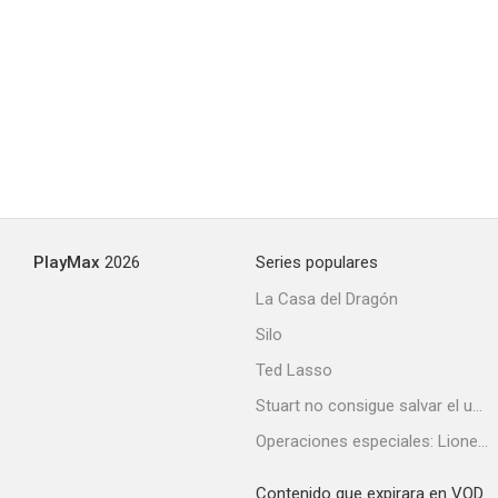
And the Winner Isn't
--
PlayMax
2026
Series populares
La Casa del Dragón
Silo
Warren Beatty, une obsession hollywoodienne
Ted Lasso
--
Stuart no consigue salvar el universo
Operaciones especiales: Lioness
Contenido que expirara en VOD