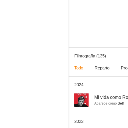
Will & Grace
10
Filmografía (135)
Todo
Reparto
Pro
2024
Miss Marple: El truco de los espejos
10
7.0
Mi vida como R
Aparece como
Self
2023