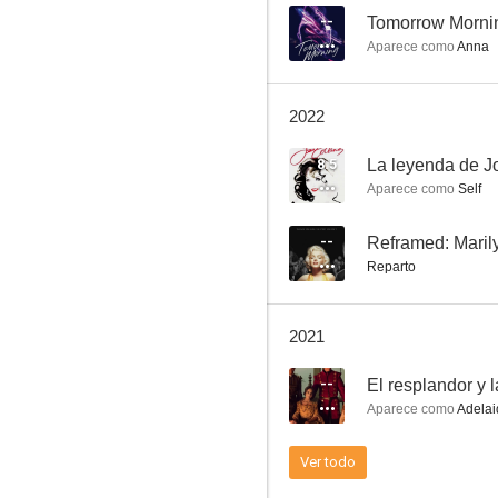
--
Tomorrow Morni
Aparece como
Anna
Star Trek: La ciudad al borde de la eternidad
2022
8.5
8.5
La leyenda de J
Aparece como
Self
--
Reframed: Maril
Reparto
2021
La leyenda de Joan Collins
--
El resplandor y l
8.0
Aparece como
Adelai
Ver todo