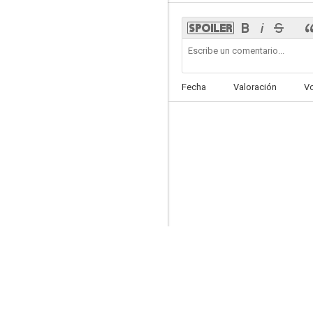
Benidorm
Fecha
Valoración
V
7.5
Baretta
7.4