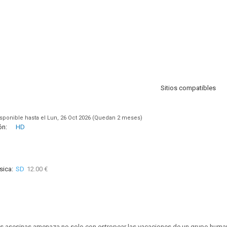
Sitios compatibles
sponible hasta el Lun, 26 Oct 2026 (Quedan 2 meses)
ón:
HD
sica:
SD
12.00 €
s asesinas amenaza no solo con estropear las vacaciones de un grupo huma