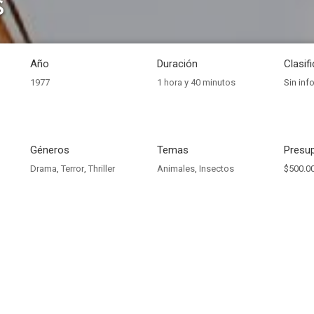
s
Año
Duración
Clasif
1977
1 hora y 40 minutos
Sin inf
Géneros
Temas
Presup
Drama
,
Terror
,
Thriller
Animales
,
Insectos
$500.0