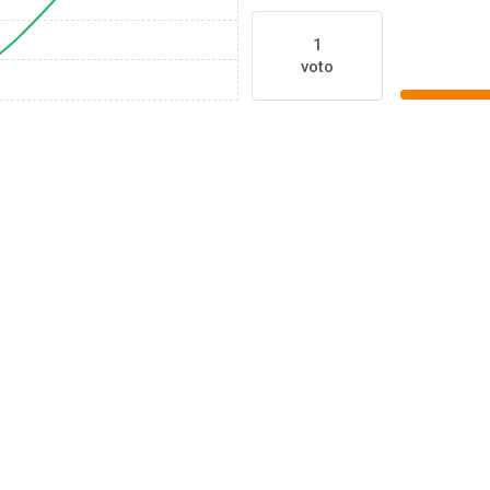
1
voto