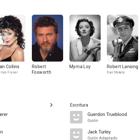
an Collins
Robert
Myrna Loy
Robert Lansing
Foxworth
ilyn Fryser
Dan Stokely
Escritura
erer
Guerdon Trueblood
Guión
on
Jack Turley
Guión Adaptado