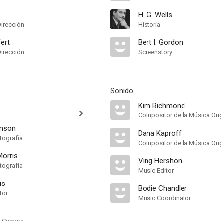
H. G. Wells
Dirección
Historia
ert
Bert I. Gordon
Dirección
Screenstory
Sonido
Kim Richmond
Compositor de la Música Orig
amson
Dana Kaproff
tografía
Compositor de la Música Orig
Morris
Ving Hershon
tografía
Music Editor
is
Bodie Chandler
tor
Music Coordinator
nt Camera