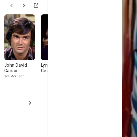
John David
Lynda Day
Albert Salmi
Gerald Gor
Carson
George
Sheriff Art Kincade
Joe Morrison