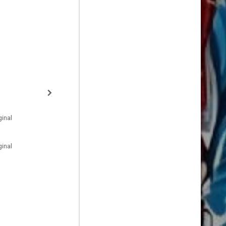
inal
inal