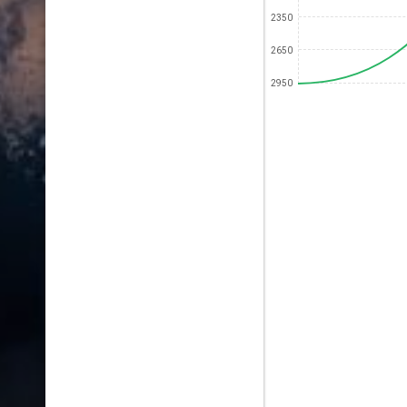
2350
2650
2950