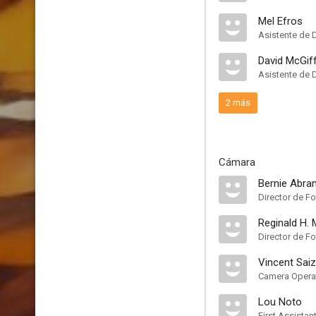
Mel Efros
Asistente de 
David McGiff
Asistente de 
2 más
Cámara
Bernie Abr
Director de Fo
Reginald H. 
Director de Fo
Vincent Saiz
Camera Opera
Lou Noto
First Assista