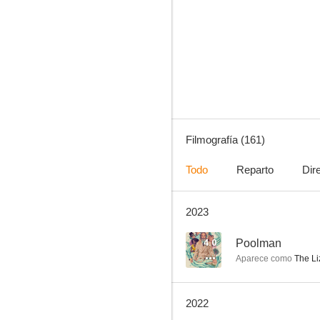
Bones
8.7
Filmografía (161)
Todo
Reparto
Dir
2023
CSI: Las Vegas
8.5
4.0
Poolman
Aparece como
The Li
2022