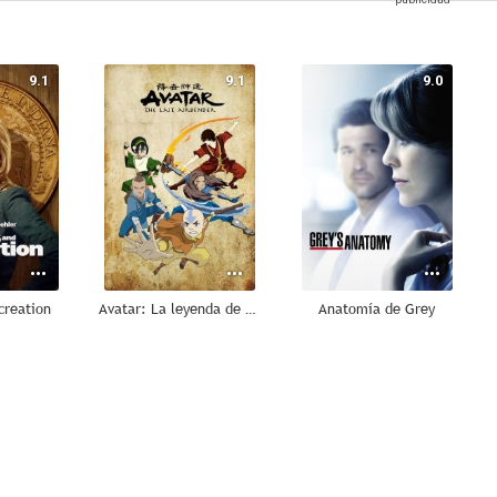
9.1
9.1
9.0
creation
Avatar: La leyenda de Aang
Anatomía de Grey
8.8
8.8
8.8