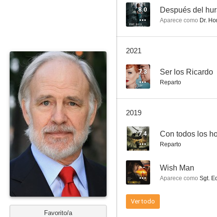
8.0
Después del hu
Aparece como
Dr. Ho
The Middle
2021
8.2
7.3
Ser los Ricardo
Reparto
2019
7.4
Con todos los h
Reparto
Star Trek: Enterprise
--
Wish Man
7.4
Aparece como
Sgt. 
Ver todo
Favorito/a