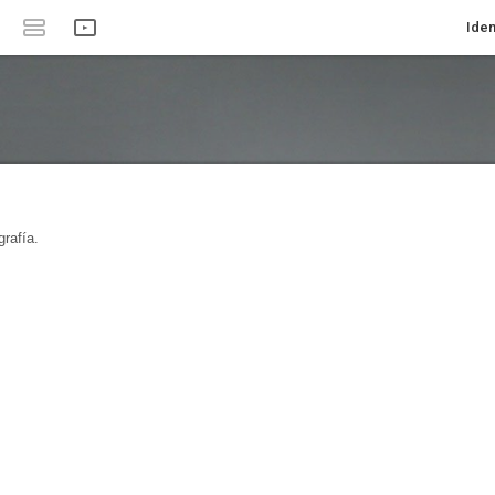
Iden
rafía.