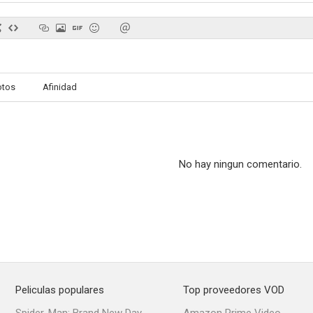
Ser los Ricardo
Feliz día de la madre
Independen
otos
Afinidad
6.3
10
No hay ningun comentario.
Vuelo nocturno
A fuerza de cariño
Jim We
9.0
8.9
Peliculas populares
Top proveedores VOD