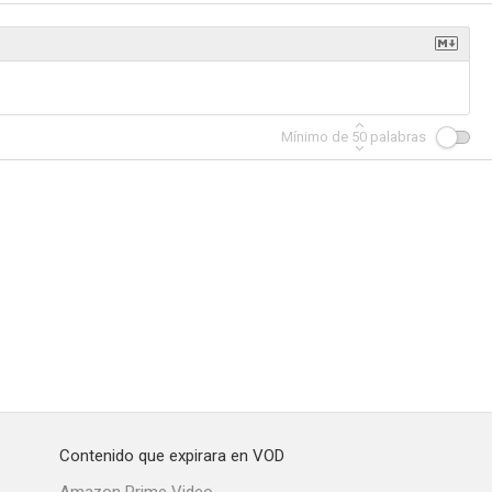
ce Day
Los vigilantes de la playa
Protegidos por su enemigo
Mínimo de
50
palabras
10
9.0
9.0
st
El abogado
Doctoras de Filadelfia
8.9
8.8
8.8
Contenido que expirara en VOD