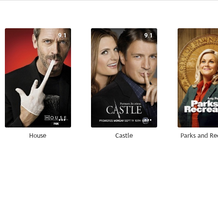
9.1
9.1
House
Castle
Parks and Re
8.9
8.8