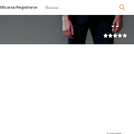
tificarse/Registrarse
--