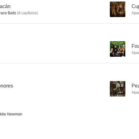
racán
--
Cup
race Baltz
(
8
capítulos
)
Apa
A dos metros bajo tierra
Veep
Superst
7.9
7.9
--
Fou
Apa
onores
5.0
Pe
Apa
MacGyver
El coche fantástico
But I'm a Che
7.3
7.0
Eddie Newman