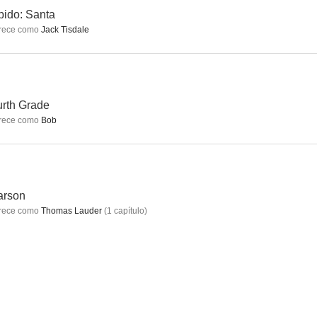
ido: Santa
rece como
Jack Tisdale
ore
Sensación de vivir - 90210
Sin rastro
7.7
7.5
7.5
rth Grade
rece como
Bob
arson
rece como
Thomas Lauder
(
1
capítulo
)
erleader
Frozen. El reino del hielo
Timeless
7.0
6.7
6.7