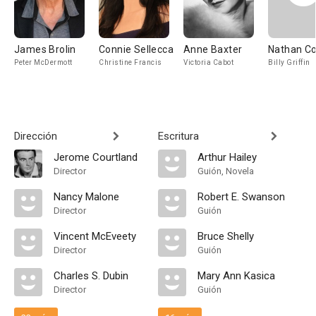
James Brolin
Connie Sellecca
Anne Baxter
Nathan C
Peter McDermott
Christine Francis
Victoria Cabot
Billy Griffin
Dirección
Escritura
Jerome Courtland
Arthur Hailey
Director
Guión, Novela
Nancy Malone
Robert E. Swanson
Director
Guión
Vincent McEveety
Bruce Shelly
Director
Guión
Charles S. Dubin
Mary Ann Kasica
Director
Guión