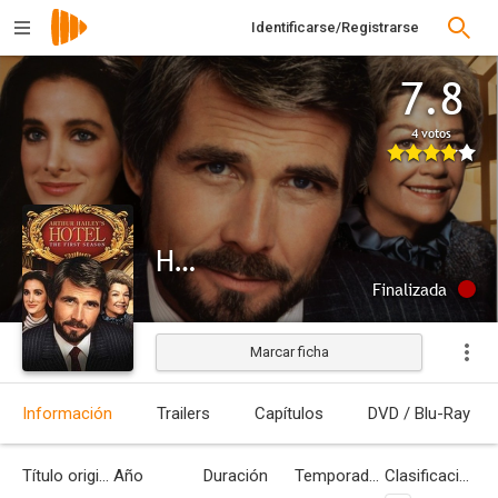
Identificarse/Registrarse
7.8
4 votos
Hotel
Finalizada
Marcar ficha
Información
Trailers
Capítulos
DVD / Blu-Ray
Título original
Año
Duración
Temporadas
Clasificación por edades