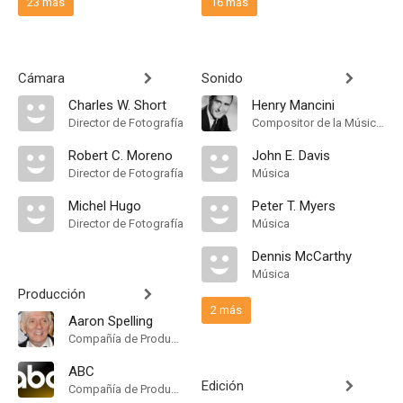
23 más
16 más
Cámara
Sonido
Charles W. Short
Henry Mancini
Director de Fotografía
Compositor de la Música Original, Main Title Theme Composer
Robert C. Moreno
John E. Davis
Director de Fotografía
Música
Michel Hugo
Peter T. Myers
Director de Fotografía
Música
Dennis McCarthy
Música
Producción
2 más
Aaron Spelling
Compañía de Produccion, Productor Ejecutivo
ABC
Edición
Compañía de Produccion