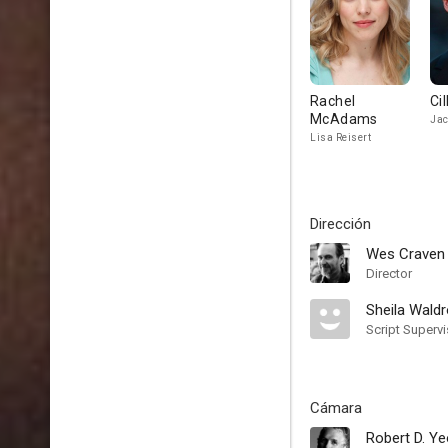
Rachel
Ci
McAdams
Jac
Lisa Reisert
Dirección
Wes Craven
Director
Sheila Wald
Script Supervi
Cámara
Robert D. Y