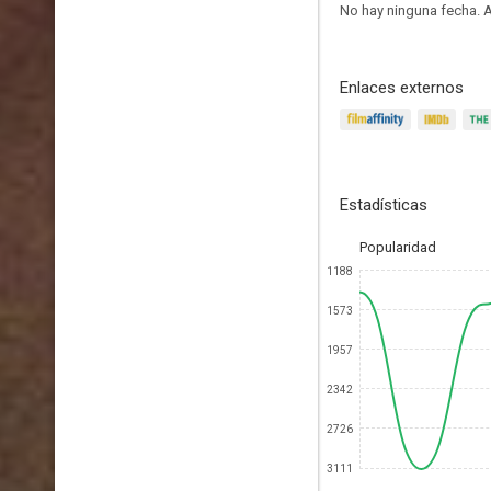
No hay ninguna fecha.
A
Enlaces externos
Estadísticas
Popularidad
1188
1573
1957
2342
2726
3111