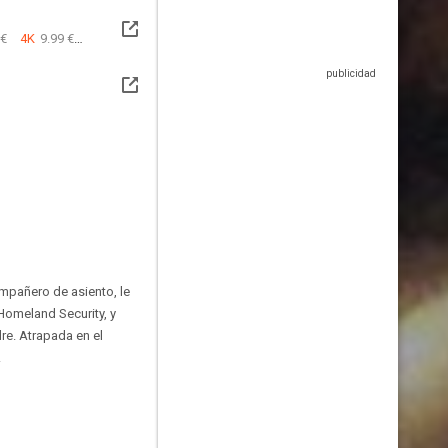
 €
4K
9.99 €
mpañero de asiento, le
 Homeland Security, y
dre. Atrapada en el
.