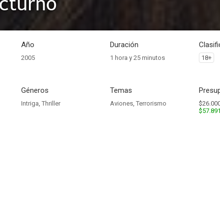
cturno
Año
Duración
Clasif
2005
1 hora y 25 minutos
18+
Géneros
Temas
Presup
Intriga
,
Thriller
Aviones
,
Terrorismo
$26.000
$57.89