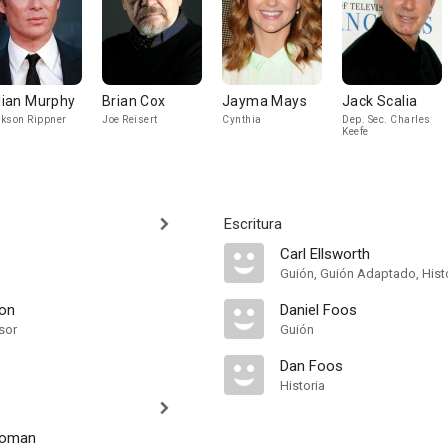
llian Murphy
Brian Cox
Jayma Mays
Jack Scalia
kson Rippner
Joe Reisert
Cynthia
Dep. Sec. Charles
Keefe
Escritura
Carl Ellsworth
Guión, Guión Adaptado, Hist
ron
Daniel Foos
sor
Guión
Dan Foos
Historia
eoman