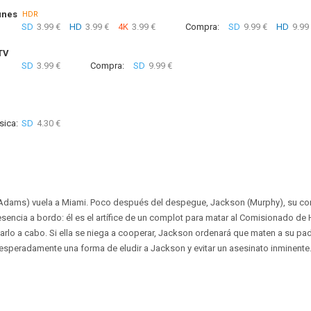
unes
HDR
SD
3.99 €
HD
3.99 €
4K
3.99 €
Compra:
SD
9.99 €
HD
9.99
TV
SD
3.99 €
Compra:
SD
9.99 €
sica:
SD
4.30 €
cAdams) vuela a Miami. Poco después del despegue, Jackson (Murphy), su co
resencia a bordo: él es el artífice de un complot para matar al Comisionado de
evarlo a cabo. Si ella se niega a cooperar, Jackson ordenará que maten a su pa
esperadamente una forma de eludir a Jackson y evitar un asesinato inminente