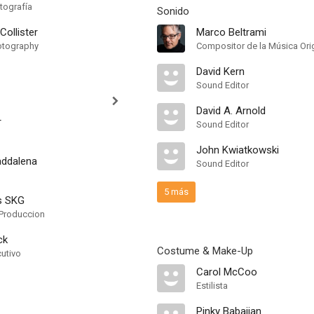
tografía
Sonido
Collister
Marco Beltrami
otography
Compositor de la Música Orig
David Kern
Sound Editor
David A. Arnold
r
Sound Editor
John Kwiatkowski
addalena
Sound Editor
5 más
s SKG
Produccion
ck
Costume & Make-Up
cutivo
Carol McCoo
Estilista
Pinky Babajian