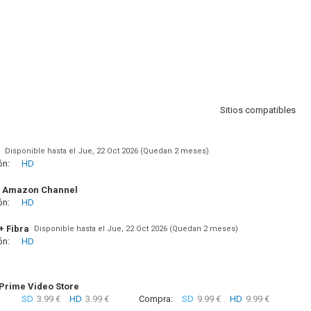
Sitios compatibles
Disponible hasta el Jue, 22 Oct 2026 (Quedan 2 meses)
ón:
HD
 Amazon Channel
ón:
HD
+ Fibra
Disponible hasta el Jue, 22 Oct 2026 (Quedan 2 meses)
ón:
HD
rime Video Store
SD
3.99 €
HD
3.99 €
Compra:
SD
9.99 €
HD
9.99 €