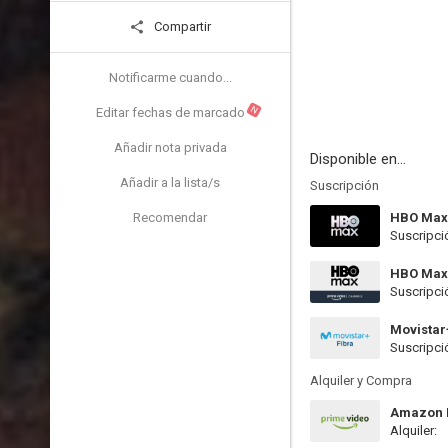
Compartir
Notificarme cuando...
N
Editar fechas de marcado
Añadir nota privada
Disponible en...
Añadir a la lista/s
Suscripción
Recomendar
HBO Max
Suscripci
HBO Max
Suscripci
Movistar
Suscripci
Alquiler y Compra
Amazon P
Alquiler: