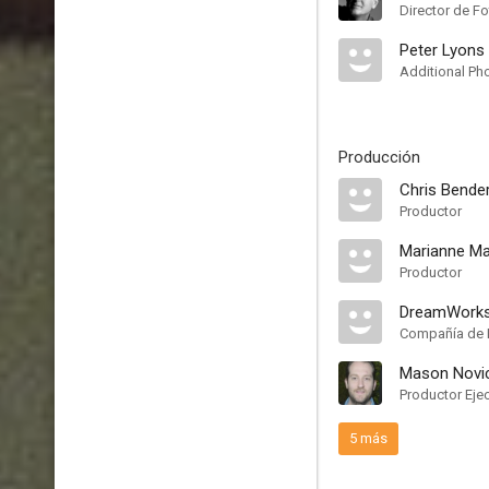
Director de Fo
Peter Lyons 
Additional Ph
Producción
Chris Bende
Productor
Marianne M
Productor
DreamWork
Compañía de 
Mason Novi
Productor Eje
5 más