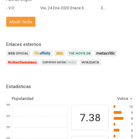
- V.O:
Vie, 24 Ene 2020 (Hace 6 años y 6 meses)
Estreno
Añadir fecha
Enlaces externos
Estadísticas
Popularidad
Votos
???
10
9
7.38
???
8
7
???
6
5
???