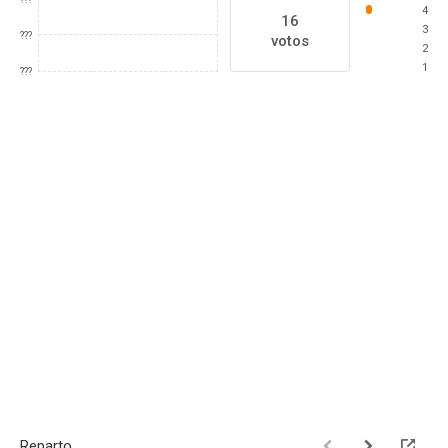
4
16
3
???
votos
2
1
???
Reparto