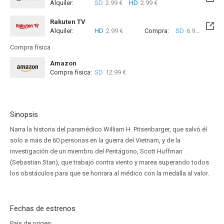
Alquiler:
SD
2.99 €
HD
2.99 €
Rakuten TV
Alquiler:
HD
2.99 €
Compra:
SD
6.99 €
HD
8
Compra física
Amazon
Compra física:
SD
12.99 €
Sinopsis
Narra la historia del paramédico William H. Pitsenbarger, que salvó él
solo a más de 60 personas en la guerra del Vietnam, y de la
investigación de un miembro del Pentágono, Scott Huffman
(Sebastian Stan), que trabajó contra viento y marea superando todos
los obstáculos para que se honrara al médico con la medalla al valor.
Fechas de estrenos
País de origen: