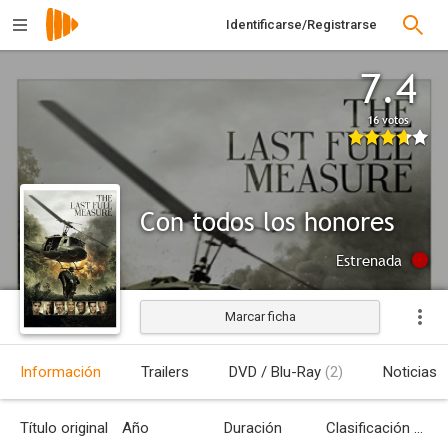
Identificarse/Registrarse
7.4
16 votos
Con todos los honores
Estrenada
Marcar ficha
Información
Trailers
DVD / Blu-Ray
(2)
Noticias
Título original
Año
Duración
Clasificación por edades