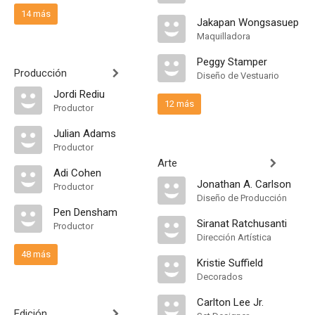
14 más
Jakapan Wongsasuep
Maquilladora
Peggy Stamper
Producción
Diseño de Vestuario
Jordi Rediu
12 más
Productor
Julian Adams
Productor
Arte
Adi Cohen
Jonathan A. Carlson
Productor
Diseño de Producción
Pen Densham
Siranat Ratchusanti
Productor
Dirección Artística
48 más
Kristie Suffield
Decorados
Carlton Lee Jr.
Edición