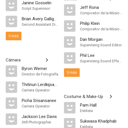
Janine Gosselin
Jeff Rona
Script Supervisor
Compositor de la Música Original
Brian Avery Galligan
Philip Klein
Second Assistant Director
Compositor de la Música Original
3 más
Dan Morgan
Supervising Sound Editor
Phil Lee
Cámara
Supervising Sound Effects Editor
Byron Werner
3 más
Director de Fotografía
Thitinun Lerdkijsakul
Camera Operator
Costume & Make-Up
Picha Srisansanee
Pam Hall
Camera Operator
Estilista
Jackson Lee Davis
Sukwasa Khadphab
Still Photographer
Estilista