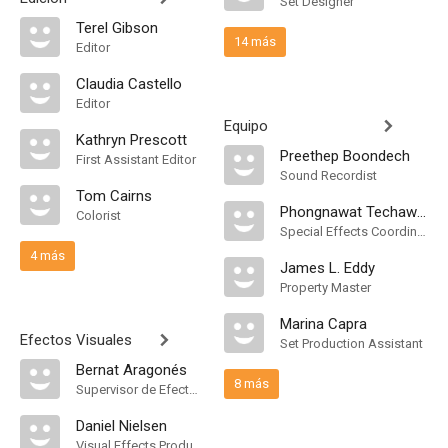
Set Designer
Terel Gibson
14 más
Editor
Claudia Castello
Editor
Equipo
Kathryn Prescott
Preethep Boondech
First Assistant Editor
Sound Recordist
Tom Cairns
Phongnawat Techawanvekin
Colorist
Special Effects Coordinator
4 más
James L. Eddy
Property Master
Marina Capra
Efectos Visuales
Set Production Assistant
Bernat Aragonés
8 más
Supervisor de Efectos Visuales
Daniel Nielsen
Visual Effects Producer