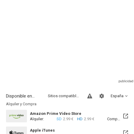
Disponible en...
Sitios compatibles
España
Alquiler y Compra
Amazon Prime Video Store
Alquiler:
SD
2.99 €
HD
2.99 €
Compra:
SD
7
Apple iTunes