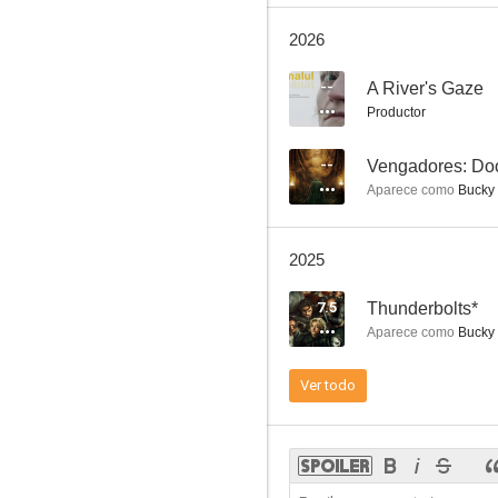
Capitán América: El Soldado de Invierno
2026
7.5
--
A River's Gaze
Productor
--
Vengadores: D
Aparece como
Bucky 
2025
Ant-Man
7.5
Thunderbolts*
7.3
Aparece como
Bucky 
Ver todo