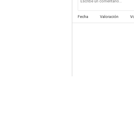
La suerte de los Logan
Fecha
Valoración
V
7.0
Pam & Tommy
6.5