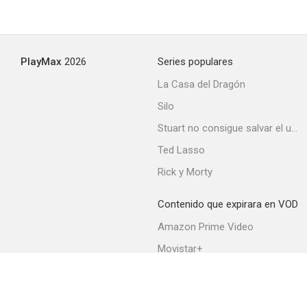
Fuera de horas
--
PlayMax
2026
Series populares
La Casa del Dragón
Silo
Stuart no consigue salvar el universo
Ted Lasso
Joseph Pulitzer: Voice of the People
Rick y Morty
--
Contenido que expirara en VOD
Amazon Prime Video
Movistar+
Netflix
Filmin