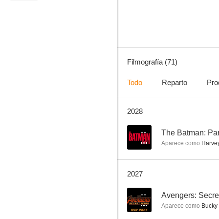
7.9
Filmografía (71)
Todo
Reparto
Pro
2028
Cisne negro
7.7
--
The Batman: Part
Aparece como
Harvey
2027
--
Avengers: Secre
Aparece como
Bucky 