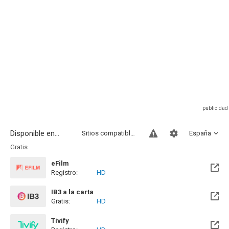
Disponible en...
Sitios compatibles
España
Gratis
eFilm
Registro:
HD
IB3 a la carta
Gratis:
HD
Tivify