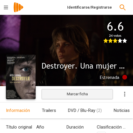
Identificarse/Registrarse
6.6
24 votos
Destroyer. Una mujer herida
Estrenada
Marcar ficha
Información
Trailers
DVD / Blu-Ray
(2)
Noticias
Título original
Año
Duración
Clasificación por edades