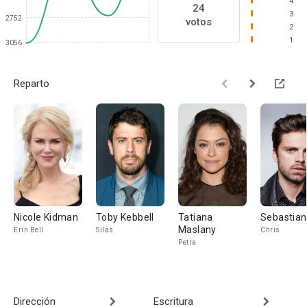
4
24
3
2752
votos
2
1
3056
Reparto
Nicole Kidman
Toby Kebbell
Tatiana
Sebastian
Maslany
Erin Bell
Silas
Chris
Petra
Dirección
Escritura