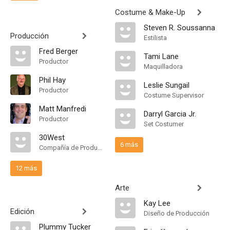
Costume & Make-Up
Steven R. Soussanna
Producción
Estilista
Fred Berger
Tami Lane
Productor
Maquilladora
Phil Hay
Leslie Sungail
Productor
Costume Supervisor
Matt Manfredi
Darryl Garcia Jr.
Productor
Set Costumer
30West
6 más
Compañía de Produccion
12 más
Arte
Kay Lee
Edición
Diseño de Producción
Plummy Tucker