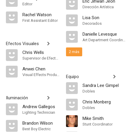
Eric Jihwan Jeon
Editor
Dirección Artística
Rachel Watson
Lisa Son
First Assistant Editor
Decorados
Danielle Levesque
Art Department Coordinator
Efectos Visuales
2 más
Chris Wells
Supervisor de Efectos Visuales
Anwei Chen
Visual Effects Producer
Equipo
Sandra Lee Gimpel
Dobles
Iluminación
Chris Monberg
Andrew Gallegos
Dobles
Lighting Technician
Mike Smith
Brandon Wilson
Stunt Coordinator
Best Boy Electric