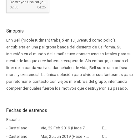
Destroyer. Una mujer herida
02:30
04:25
Sinopsis
Erin Bell (Nicole Kidman) trabajó en su juventud como policía
encubierta en una peligrosa banda del desierto de California. Su
incursión en el mundo de la mafia tuvo consecuencias fatales para su
mente de las que cree haberse recuperado. Sin embargo, cuando el
líder de la banda vuelve a dar señales de vida, Bell sufre una odisea
moral y existencial. La única solución para olvidar sus fantasmas pasa
por retomar el contacto con viejos miembros del grupo, intentando
comprender cuáles fueron los motivos que destruyeron su pasado.
Fechas de estrenos
España:
- Castellano:
Vie, 22 Feb 2019 (Hace 7 años y 5 meses)
Estreno
- Castellano:
Mar, 25 Jun 2019 (Hace 7 años y 1 mes)
Copia Física