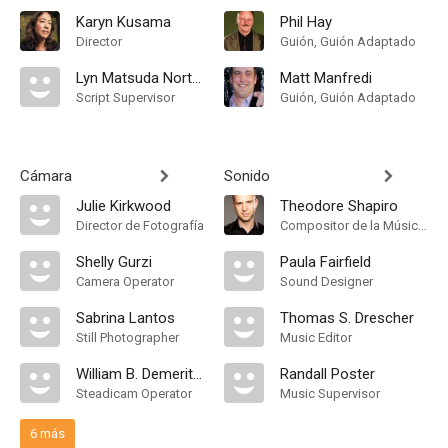
Karyn Kusama
Phil Hay
Director
Guión, Guión Adaptado
Lyn Matsuda Norton
Matt Manfredi
Script Supervisor
Guión, Guión Adaptado
Cámara
Sonido
Julie Kirkwood
Theodore Shapiro
Director de Fotografía
Compositor de la Música Original
Shelly Gurzi
Paula Fairfield
Camera Operator
Sound Designer
Sabrina Lantos
Thomas S. Drescher
Still Photographer
Music Editor
William B. Demeritt III
Randall Poster
Steadicam Operator
Music Supervisor
6 más