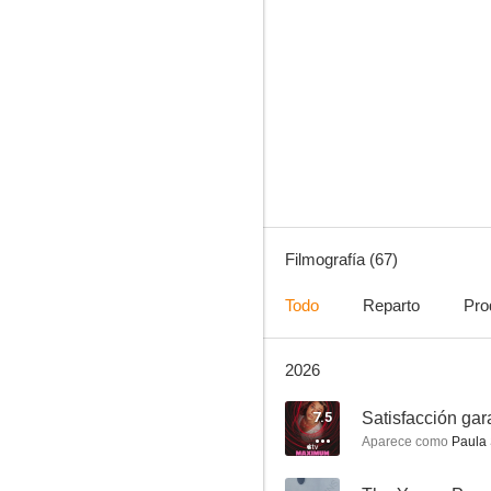
Flashpoint
7.7
Filmografía (67)
Todo
Reparto
Pro
2026
La dama de oro
7.0
7.5
Satisfacción gar
Aparece como
Paula 