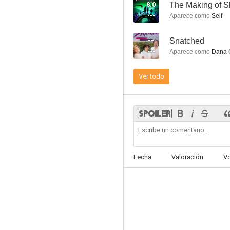
8.0
Aparece como
Self
--
Snatched
Aparece como
Dana 
Ver todo
Heartland
8.4
Fecha
Valoración
V
Perry Mason
8.0