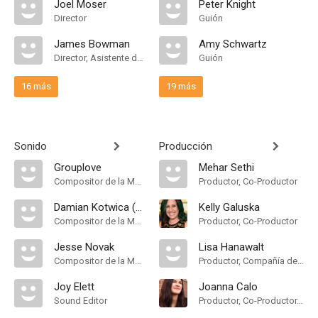
Joel Moser
Peter Knight
Director
Guión
James Bowman
Amy Schwartz
Director, Asistente de Dirección
Guión
16 más
19 más
Sonido
Producción
Grouplove
Mehar Sethi
Compositor de la Música Original
Productor, Co-Productor
Damian Kotwica (GLADIUS)
Kelly Galuska
Compositor de la Música Original
Productor, Co-Productor
Jesse Novak
Lisa Hanawalt
Compositor de la Música Original, Música
Productor, Compañía de Produccion, Co-Productor, Co-Productor Ejecutivo, Productor Supervisor, Production Designer
Joy Elett
Joanna Calo
Sound Editor
Productor, Co-Productor, Co-Productor Ejecutivo, Productor Supervisor