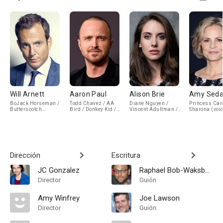
Will Arnett
Aaron Paul
Alison Brie
Amy Seda
BoJack Horseman /
Todd Chavez / AA
Diane Nguyen /
Princess Caro
Butterscotch
Bird / Donkey Kid /
Vincent Adultman /
Sharona (voi
Horseman (voice)
Skippy (voice)
Kevin / Samantha
The Food Critic /
Olivia / Joelle Clark
/ Otter / Cow
Waitress / Sarah
Lynn's Assistant /
Ship Co-Captain /
Dirección
Escritura
Golden Snowflake
Announcer / Nurse /
JC Gonzalez
Raphael Bob-Waksberg
Waitress / Cow
Waitress /
Director
Guión
Announcer (voice)
Amy Winfrey
Joe Lawson
Director
Guión