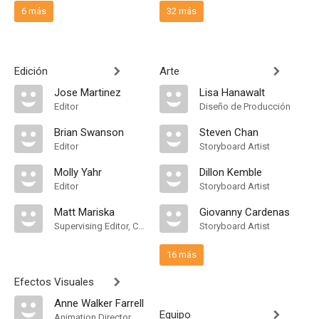
6 más
32 más
Edición
Arte
Jose Martinez
Lisa Hanawalt
Editor
Diseño de Producción
Brian Swanson
Steven Chan
Editor
Storyboard Artist
Molly Yahr
Dillon Kemble
Editor
Storyboard Artist
Matt Mariska
Giovanny Cardenas
Supervising Editor, Consulting Editor
Storyboard Artist
16 más
Efectos Visuales
Anne Walker Farrell
Equipo
Animation Director, Lead Animator