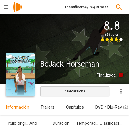
Identificarse/Registrarse
8.8
626 votos
BoJack Horseman
Finalizada
Marcar ficha
Información
Trailers
Capítulos
DVD / Blu-Ray
(2)
Título original
Año
Duración
Temporadas
Clasificación por edades