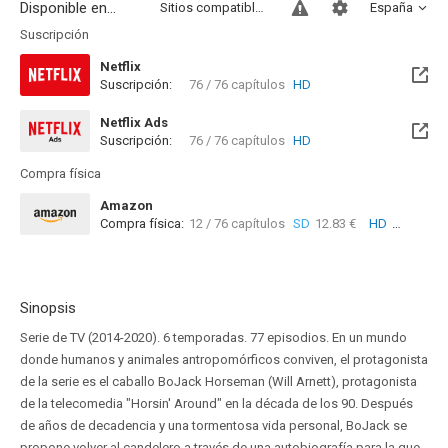
Disponible en...
Sitios compatibles
España
Suscripción
Netflix
Suscripción:
76 / 76 capítulos
HD
Netflix Ads
Suscripción:
76 / 76 capítulos
HD
Compra física
Amazon
Compra física:
12 / 76 capítulos
SD
12.83 €
HD
9.73 €
Sinopsis
Serie de TV (2014-2020). 6 temporadas. 77 episodios. En un mundo
donde humanos y animales antropomórficos conviven, el protagonista
de la serie es el caballo BoJack Horseman (Will Arnett), protagonista
de la telecomedia "Horsin' Around" en la década de los 90. Después
de años de decadencia y una tormentosa vida personal, BoJack se
propone volver al candelero a través de una autobiografía para la que