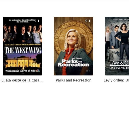
9.1
9.1
El ala oeste de la Casa Blanca
Parks and Recreation
8.8
8.8