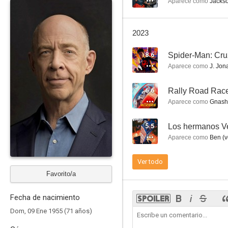
Aparece como
Jackso
2023
8.6
Spider-Man: Cru
Defender a Jacob
Aparece como
J. Jon
7.6
6.6
Rally Road Rac
Aparece como
Gnash 
5.5
Aparece como
Ben (v
Ver todo
Favorito/a
El contable
7.4
Fecha de nacimiento
Dom, 09 Ene 1955 (71 años)