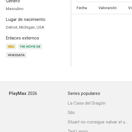
Género
Fecha
Valoración
V
Masculino
Lugar de nacimiento
Detroit, Michigan, USA
Enlaces externos
El club de las primeras esposas
7.2
PlayMax
2026
Series populares
La Casa del Dragón
El contable 2
Silo
7.1
Stuart no consigue salvar el universo
Ted Lasso