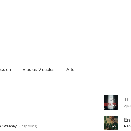
BoJack Horseman
Los Simpson
Invenci
8.6
8.6
ección
Efectos Visuales
Arte
Klaus
Phineas y Ferb
Ultimate Sp
8.4
8.3
--
The
Apa
--
En 
 Sweeney
(
8
capítulos
)
Rep