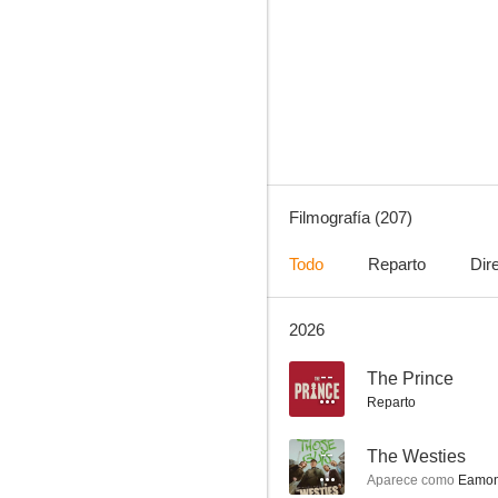
Archer
8.6
Filmografía (207)
Todo
Reparto
Dir
2026
Spider-Man: Cruzando el Multiverso
8.4
--
The Prince
Reparto
--
The Westies
Aparece como
Eamon