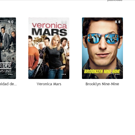
9.0
8.8
8.8
Ley y orden: Unidad de Víctimas Especiales
Veronica Mars
Brooklyn Nine-Nine
8.7
8.7
8.6