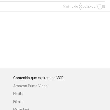
Mínimo de
50
palabras
ings
Gracias por fumar
Océanos de fuego (Hidalgo)
7.2
7.2
7.1
Contenido que expirara en VOD
Amazon Prime Video
nd
Valor de ley
Arrested Development
Netflix
7.0
7.0
6.9
Filmin
Movistar+