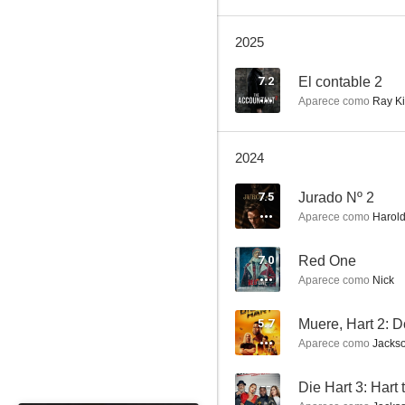
2025
Whiplash
7.2
El contable 2
Aparece como
Ray K
8.2
2024
7.5
Jurado Nº 2
Aparece como
Harol
7.0
Red One
Aparece como
Nick
La Liga de la Justicia de Zack Snyder
7.8
5.7
Muere, Hart 2: 
Aparece como
Jackso
--
Die Hart 3: Hart t