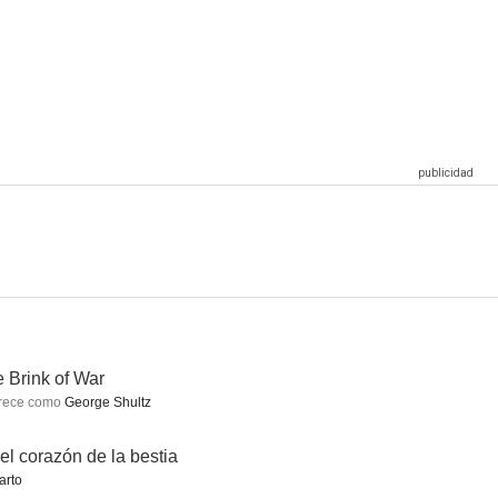
ble
Spider-Man: No Way Home
La leyenda de Korra
8.4
8.4
8.4
ider-Man
E.R.: Urgencias
The Closer
8.2
8.2
8.2
 Brink of War
rece como
George Shultz
el corazón de la bestia
arto