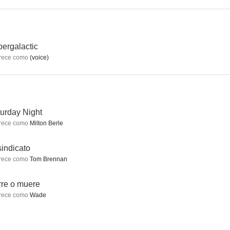
sia
Sin rastro
Zootrópolis
ergalactic
rece como
(voice)
8.0
7.9
7.8
urday Night
rece como
Milton Berle
sindicato
rece como
Tom Brennan
od
Counterpart
Hombres, mujeres y niños
7.7
7.7
7.6
re o muere
rece como
Wade