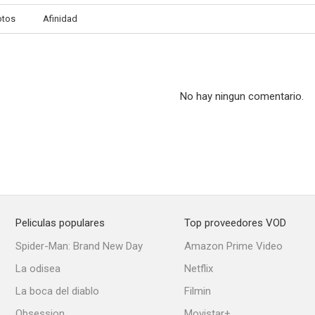
otos
Afinidad
No hay ningun comentario.
Kung Fu Panda 3
Ser los Ricardo
Palm Spr
7.2
7.2
Peliculas populares
Top proveedores VOD
Spider-Man: Brand New Day
Amazon Prime Video
La guerra del mañana
Spider-Man 3
Megami
La odisea
Netflix
7.0
7.0
La boca del diablo
Filmin
Obsession
Movistar+