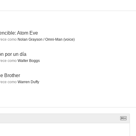
encible: Atom Eve
Spider-Man: Lejos de casa
Día de patriotas
Spider-Man
rece como
Nolan Grayson / Omni-Man (voice)
7.4
7.4
7.4
n por un día
rece como
Walter Boggs
tle Brother
rece como
Warren Duffy
res días
Premonición
Cazafantasmas: Más allá
7.3
7.3
7.2