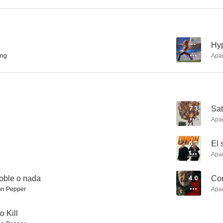
Oz
Kim Possible
Anasta
--
Hyp
ing
Apa
8.1
8.1
7.3
Sat
d
Apa
6.3
El 
Apa
Ben 10: Ultimate Alien
Padre Made in USA
Everwo
7.8
7.7
Doble o nada
4.0
Cor
n Pepper
Apa
o Kill