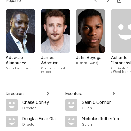
Reparto
Adewale
James
John Boyega
Ashante
Akinnuoye-
Adomian
'Taranchyl
Blkmrkt (voice)
Agbaje
Reid
Major Lazer (voice)
General Rubbish
Old Rasta / 
(voice)
/ Weed Man (
Dirección
Escritura
Chase Conley
Sean O'Connor
Director
Guión
Douglas Einar Olsen
Nicholas Rutherford
Director
Guión