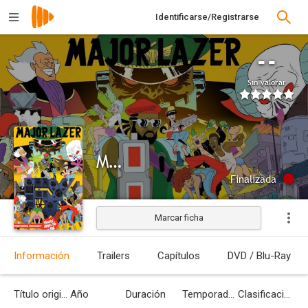
Identificarse/Registrarse
--
Sin valorar
Major Lazer
Finalizada
Marcar ficha
Información
Trailers
Capítulos
DVD / Blu-Ray
Título original
Año
Duración
Temporadas
Clasificación por edades