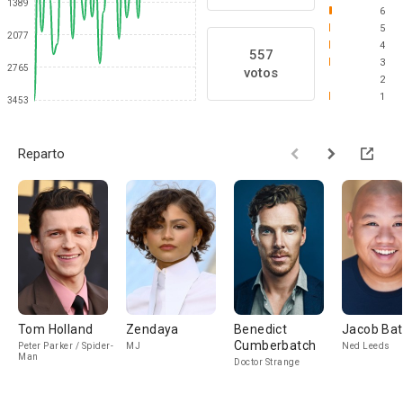
1389
6
5
2077
4
557
3
2765
votos
2
1
3453
Reparto
Tom Holland
Zendaya
Benedict
Jacob Bat
Cumberbatch
Peter Parker / Spider-
MJ
Ned Leeds
Man
Doctor Strange