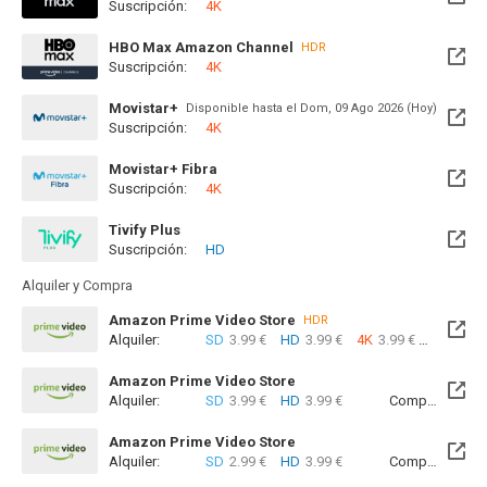
Suscripción:
4K
Disponible hasta el Lun, 21 Dic 2026 (Quedan 4 meses)
HBO Max Amazon Channel
HDR
Suscripción:
4K
Movistar+
Disponible hasta el Dom, 09 Ago 2026 (Hoy)
Suscripción:
4K
Movistar+ Fibra
Suscripción:
4K
Disponible hasta el Lun, 21 Dic 2026 (Quedan 4 meses)
Tivify Plus
Suscripción:
HD
Disponible hasta el Mié, 12 Ago 2026 (Quedan 5 días)
Alquiler y Compra
Amazon Prime Video Store
HDR
Alquiler:
SD
3.99 €
HD
3.99 €
4K
3.99 €
Com
Amazon Prime Video Store
Alquiler:
SD
3.99 €
HD
3.99 €
Compra:
SD
5
Amazon Prime Video Store
Alquiler:
SD
2.99 €
HD
3.99 €
Compra:
SD
7