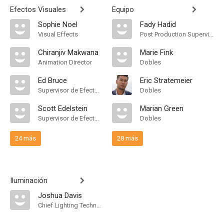
Efectos Visuales
Equipo
Sophie Noel
Fady Hadid
Visual Effects
Post Production Supervisor
Chiranjiv Makwana
Marie Fink
Animation Director
Dobles
Ed Bruce
Eric Stratemeier
Supervisor de Efectos Visuales
Dobles
Scott Edelstein
Marian Green
Supervisor de Efectos Visuales
Dobles
24 más
28 más
Iluminación
Joshua Davis
Chief Lighting Technician