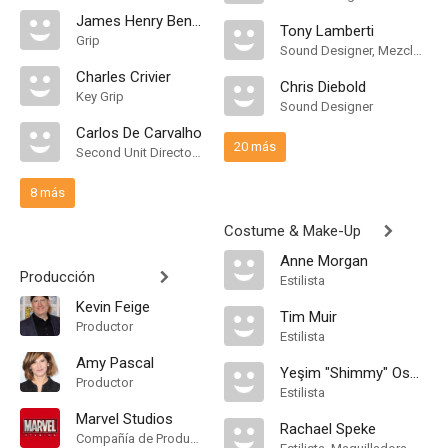
James Henry Benton
Tony Lamberti
Grip
Sound Designer, Mezclador de Re-Grabación de Sonido
Charles Crivier
Chris Diebold
Key Grip
Sound Designer
Carlos De Carvalho
20 más
Second Unit Director of Photography
8 más
Costume & Make-Up
Anne Morgan
Producción
Estilista
Kevin Feige
Tim Muir
Productor
Estilista
Amy Pascal
Yeşim "Shimmy" Osman
Productor
Estilista
Marvel Studios
Rachael Speke
Compañía de Produccion