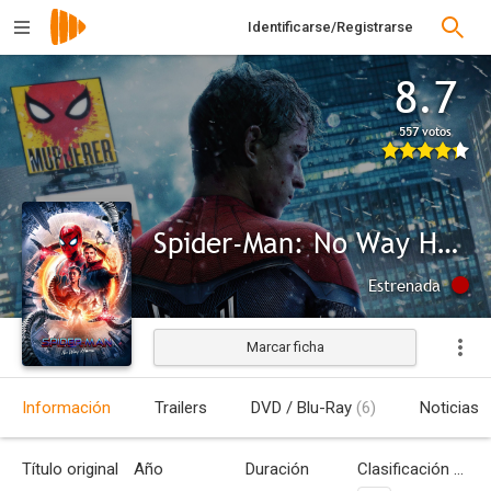
Identificarse/Registrarse
8.7
557 votos
Spider-Man: No Way Home
Estrenada
Marcar ficha
Información
Trailers
DVD / Blu-Ray
(6)
Noticias
Título original
Año
Duración
Clasificación por edades