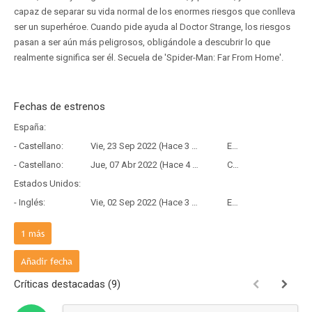
capaz de separar su vida normal de los enormes riesgos que conlleva
ser un superhéroe. Cuando pide ayuda al Doctor Strange, los riesgos
pasan a ser aún más peligrosos, obligándole a descubrir lo que
realmente significa ser él. Secuela de 'Spider-Man: Far From Home'.
Fechas de estrenos
España:
- Castellano:
Vie, 23 Sep 2022 (Hace 3 años y 10 meses)
Estreno
- Castellano:
Jue, 07 Abr 2022 (Hace 4 años y 4 meses)
Copia Física
Estados Unidos:
- Inglés:
Vie, 02 Sep 2022 (Hace 3 años y 11 meses)
Estreno
Francia:
1
más
- Frances:
Mié, 07 Sep 2022 (Hace 3 años y 11 meses)
Estreno
Añadir fecha
Críticas destacadas (9)