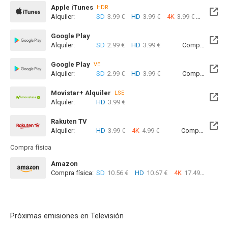
Apple iTunes
HDR
Alquiler:
SD
3.99 €
HD
3.99 €
4K
3.99 €
Com
Google Play
Alquiler:
SD
2.99 €
HD
3.99 €
Compra:
SD
7
Google Play
VE
Alquiler:
SD
2.99 €
HD
3.99 €
Compra:
SD
7
Movistar+ Alquiler
LSE
Alquiler:
HD
3.99 €
Disponible hasta el Vie, 25 Jun 2027 (Quedan 10 meses)
Rakuten TV
Alquiler:
HD
3.99 €
4K
4.99 €
Compra:
SD
5
Compra física
Amazon
Compra física:
SD
10.56 €
HD
10.67 €
4K
17.49 €
Próximas emisiones en Televisión