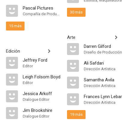
Estilista, Maquilladora
Pascal Pictures
30 más
Compañía de Produccion
15 más
Arte
Darren Gilford
Edición
Diseño de Producción
Jeffrey Ford
Ali Safdari
Editor
Dirección Artística
Leigh Folsom Boyd
Samantha Avila
Editor
Dirección Artística
Jessica Arkoff
Frances Lynn Lebar
Dialogue Editor
Dirección Artística
Jim Brookshire
19 más
Dialogue Editor