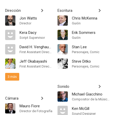
Dirección
Escritura
Jon Watts
Chris McKenna
Director
Guión
Kera Dacy
Erik Sommers
Script Supervisor
Guión
David H. Venghaus Jr.
Stan Lee
First Assistant Director
Personajes, Comic
Jeff Okabayashi
Steve Ditko
First Assistant Director
Personajes, Comic
3 más
Sonido
Michael Giacchino
Cámara
Compositor de la Música Original
Mauro Fiore
Ken McGill
Director de Fotografía
Sound Designer