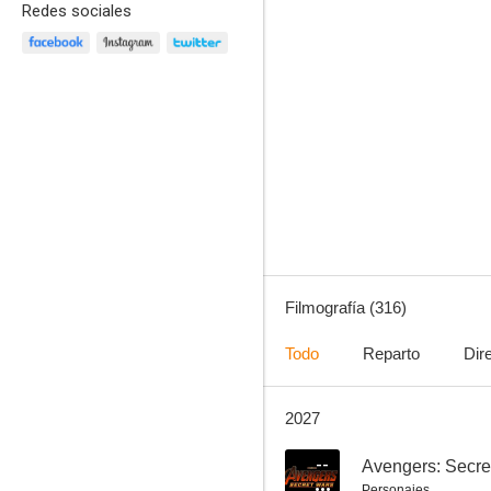
Redes sociales
The Big Bang Theory
8.7
Filmografía (316)
Todo
Reparto
Dir
2027
Spider-Man: No Way Home
8.6
--
Avengers: Secre
Personajes