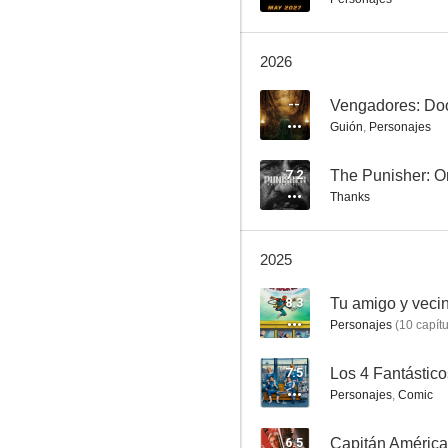
2026
--
Vengadores: D
Guión
,
Personajes
Spider-Man: Brand New Day
7.2
The Punisher: On
Thanks
8.5
2025
8.3
Tu amigo y veci
Personajes
(
10
capítu
7.5
Los 4 Fantástic
Personajes
,
Comic
The Punisher
8.4
6.5