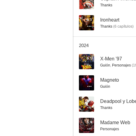
Thanks
6.1
Ironheart
Thanks
(
6
capítulos
)
2024
9.1
X-Men '97
Bruja Escarlata y Visión
Guión
,
Personajes
(
1
8.3
--
Magneto
Guión
8.1
Deadpool y Lob
Thanks
5.9
Madame Web
Personajes
Tu amigo y vecino Spider-Man