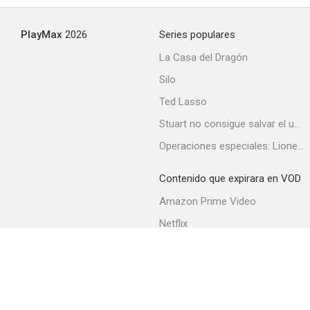
7.2
PlayMax
2026
Series populares
La Casa del Dragón
Silo
Ted Lasso
Stuart no consigue salvar el universo
Operaciones especiales: Lioness
X-Men: Apocalipsis
Contenido que expirara en VOD
7.2
Amazon Prime Video
Netflix
Filmin
Movistar+
Movistar+ Fibra