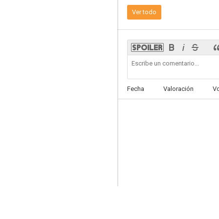
8.3
Ver todo
Fecha
Valoración
V
The Gifted: Los elegidos
8.1