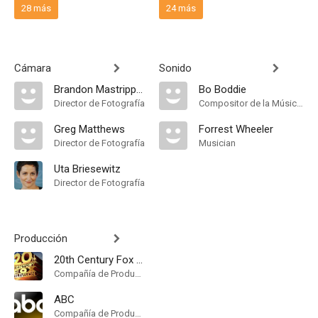
28 más
24 más
Cámara
Sonido
Brandon Mastrippolito
Bo Boddie
Director de Fotografía
Compositor de la Música Original
Greg Matthews
Forrest Wheeler
Director de Fotografía
Musician
Uta Briesewitz
Director de Fotografía
Producción
20th Century Fox Television
Compañía de Produccion
ABC
Compañía de Produccion