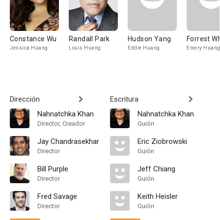
Constance Wu
Randall Park
Hudson Yang
Forrest W
Jessica Huang
Louis Huang
Eddie Huang
Emery Huan
Dirección
Escritura
Nahnatchka Khan
Nahnatchka Khan
Director, Creador
Guión
Jay Chandrasekhar
Eric Ziobrowski
Director
Guión
Bill Purple
Jeff Chiang
Director
Guión
Fred Savage
Keith Heisler
Director
Guión