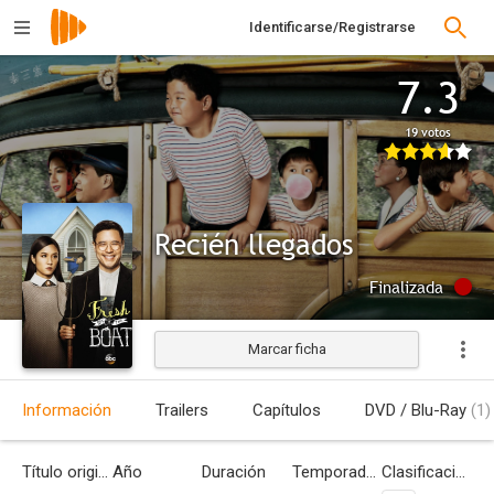
Identificarse/Registrarse
7.3
19 votos
Recién llegados
Finalizada
Marcar ficha
Información
Trailers
Capítulos
DVD / Blu-Ray
(1)
Título original
Año
Duración
Temporadas
Clasificación por edades