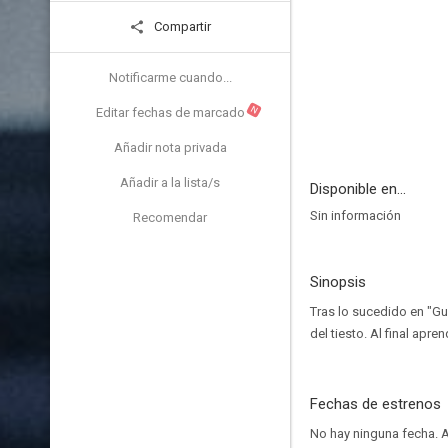
Compartir
Notificarme cuando...
N
Editar fechas de marcado
Añadir nota privada
Añadir a la lista/s
Disponible en...
Sin información
Recomendar
Sinopsis
Tras lo sucedido en "Gua
del tiesto. Al final apr
Fechas de estrenos
No hay ninguna fecha.
A