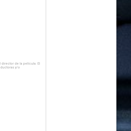
irector de la película. El
oductoras y/o