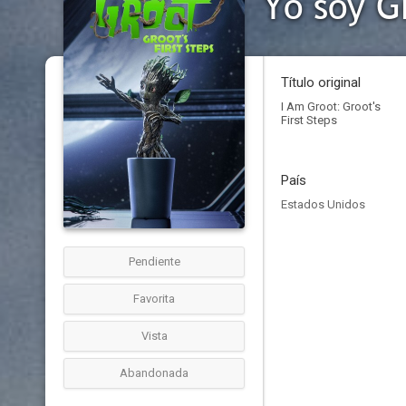
Yo soy G
Título original
I Am Groot: Groot's
First Steps
País
Estados Unidos
Pendiente
Favorita
Vista
Abandonada