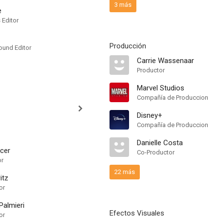
3 más
e
 Editor
Producción
ound Editor
Carrie Wassenaar
Productor
Marvel Studios
Compañía de Produccion
Disney+
Compañía de Produccion
Danielle Costa
cer
Co-Productor
or
22 más
itz
or
Palmieri
Efectos Visuales
or