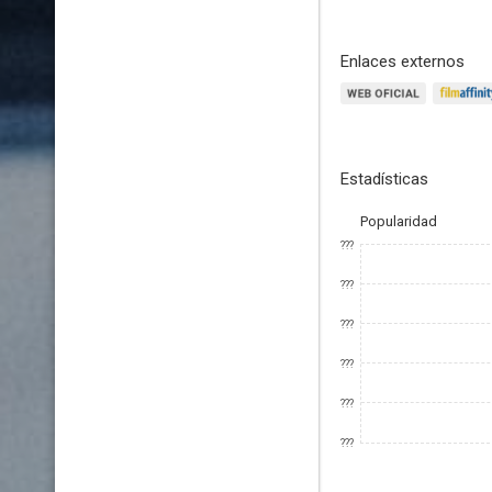
Enlaces externos
Estadísticas
Popularidad
???
???
???
???
???
???