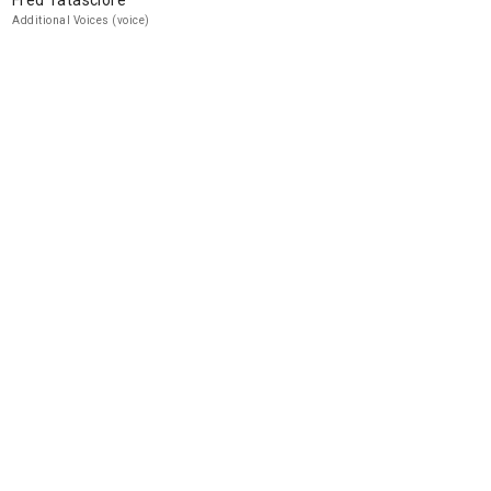
Fred Tatasciore
Additional Voices (voice)