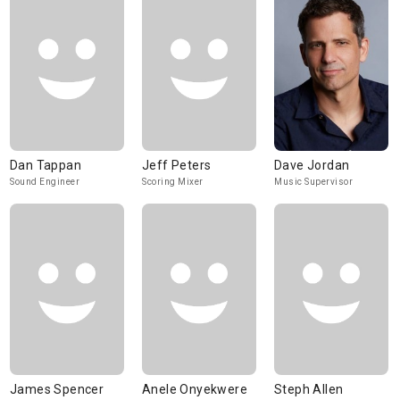
Dan Tappan
Jeff Peters
Dave Jordan
Sound Engineer
Scoring Mixer
Music Supervisor
James Spencer
Anele Onyekwere
Steph Allen