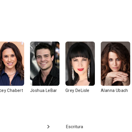
cey Chabert
Joshua LeBar
Grey DeLisle
Alanna Ubach
Escritura