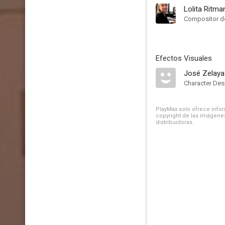
Lolita Ritma
Compositor de
Efectos Visuales
José Zelaya
Character Des
PlayMax solo ofrece inform
copyright de las imágenes
distribuidoras.