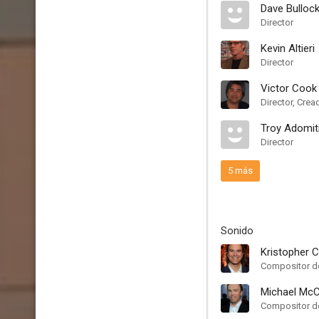
Dave Bulloc
Director
Kevin Altieri
Director
Victor Cook
Director, Crea
Troy Adomit
Director
5 más
Sonido
Kristopher C
Compositor de
Michael McC
Compositor de