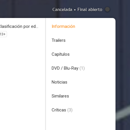
Cancelada • Final abierto
Clasificación por edades
Información
13+
Trailers
Capítulos
DVD / Blu-Ray
(1)
Noticias
Similares
Críticas
(3)