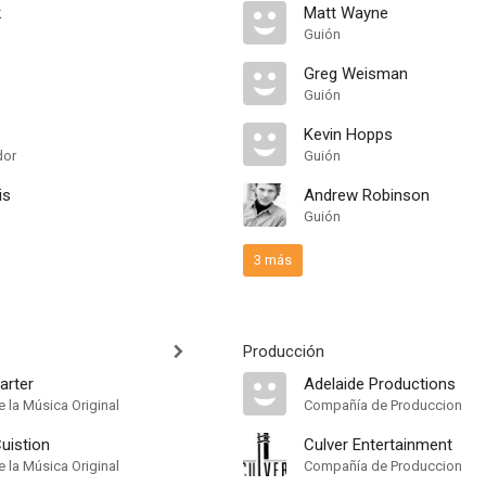
k
Matt Wayne
Guión
Greg Weisman
Guión
Kevin Hopps
dor
Guión
is
Andrew Robinson
Guión
3 más
Producción
arter
Adelaide Productions
 la Música Original
Compañía de Produccion
uistion
Culver Entertainment
 la Música Original
Compañía de Produccion