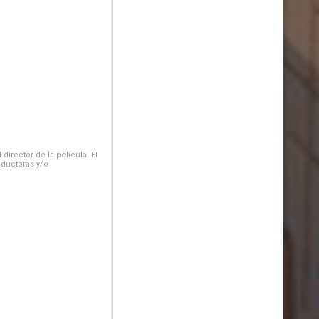
irector de la película. El
oductoras y/o