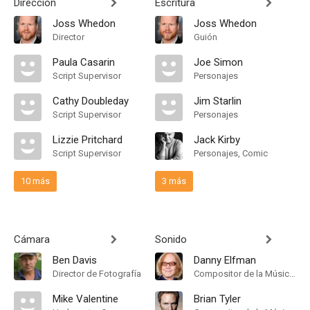
Dirección
Escritura
Joss Whedon
Joss Whedon
Director
Guión
Paula Casarin
Joe Simon
Script Supervisor
Personajes
Cathy Doubleday
Jim Starlin
Script Supervisor
Personajes
Lizzie Pritchard
Jack Kirby
Script Supervisor
Personajes, Comic
10 más
3 más
Cámara
Sonido
Ben Davis
Danny Elfman
Director de Fotografía
Compositor de la Música Original
Mike Valentine
Brian Tyler