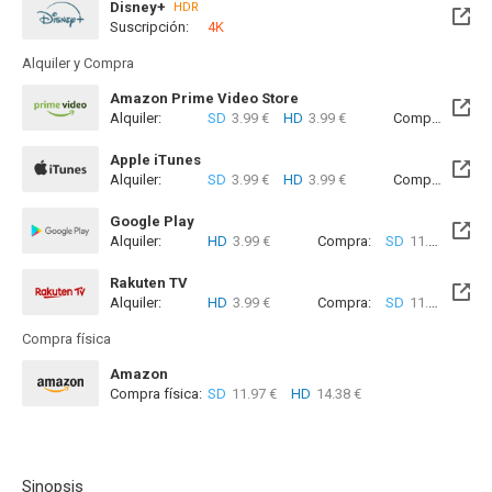
Disney+
HDR
Suscripción:
4K
Alquiler y Compra
Amazon Prime Video Store
Alquiler:
SD
3.99 €
HD
3.99 €
Compra:
SD
1
Apple iTunes
Alquiler:
SD
3.99 €
HD
3.99 €
Compra:
SD
1
Google Play
Alquiler:
HD
3.99 €
Compra:
SD
11.99 €
HD
Rakuten TV
Alquiler:
HD
3.99 €
Compra:
SD
11.99 €
HD
Compra física
Amazon
Compra física:
SD
11.97 €
HD
14.38 €
Sinopsis