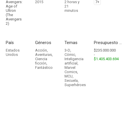
Avengers:
2015
2 horas y
7+
Age of
21
Ultron
minutos
(The
Avengers
2)
País
Géneros
Temas
Presupuesto - Ingresos
Estados
Acción
,
3-D
,
$235.000.000
Unidos
Aventuras
,
Cómic
,
-
Ciencia
Inteligencia
$1.405.403.694
ficción
,
artificial
,
Fantástico
Marvel
Comics
,
MCU
,
Secuela
,
Superhéroes