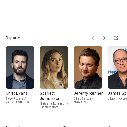
Reparto
Chris Evans
Scarlett
Jeremy Renner
James Sp
Johansson
Steve Rogers /
Clint Barton /
Ultron (voice)
Captain America
Hawkeye
Natasha Romanoff /
Black Widow