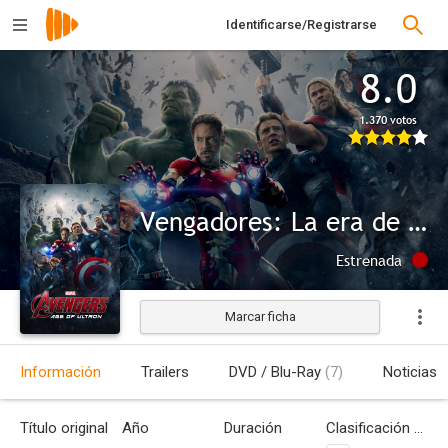
Identificarse/Registrarse
8.0
1.370 votos
Vengadores: La era de Ultrón
Estrenada
Marcar ficha
Información
Trailers
DVD / Blu-Ray
(7)
Noticias
Título original
Año
Duración
Clasificación por edades