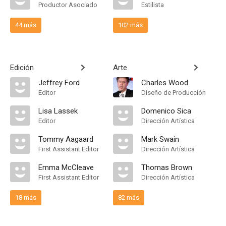
Productor Asociado
Estilista
44 más
102 más
Edición
Arte
Jeffrey Ford
Charles Wood
Editor
Diseño de Producción
Lisa Lassek
Domenico Sica
Editor
Dirección Artística
Tommy Aagaard
Mark Swain
First Assistant Editor
Dirección Artística
Emma McCleave
Thomas Brown
First Assistant Editor
Dirección Artística
18 más
82 más