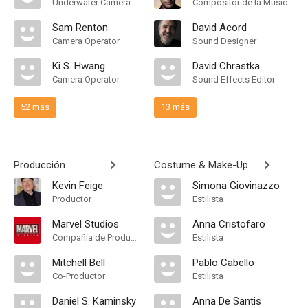
Underwater Camera
Compositor de la Música Original
Sam Renton
David Acord
Camera Operator
Sound Designer
Ki S. Hwang
David Chrastka
Camera Operator
Sound Effects Editor
52 más
13 más
Producción
Costume & Make-Up
Kevin Feige
Simona Giovinazzo
Productor
Estilista
Marvel Studios
Anna Cristofaro
Compañía de Produccion
Estilista
Mitchell Bell
Pablo Cabello
Co-Productor
Estilista
Daniel S. Kaminsky
Anna De Santis