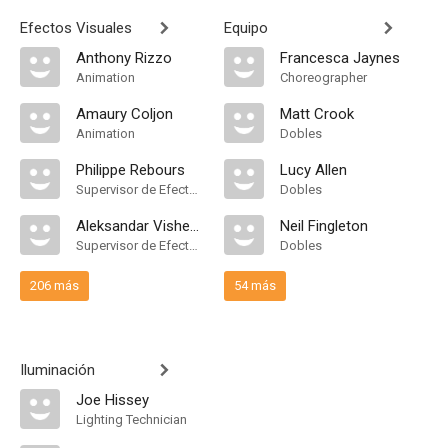
Efectos Visuales
Equipo
Anthony Rizzo
Francesca Jaynes
Animation
Choreographer
Amaury Coljon
Matt Crook
Animation
Dobles
Philippe Rebours
Lucy Allen
Supervisor de Efectos Visuales
Dobles
Aleksandar Vishemirski
Neil Fingleton
Supervisor de Efectos Visuales
Dobles
206 más
54 más
Iluminación
Joe Hissey
Lighting Technician