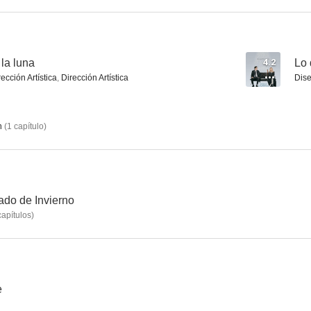
Expediente Anwar
Pacto de sangre
Lo que suced
la luna
4.2
Lo
rección Artística
,
Dirección Artística
Dis
n
(
1
capítulo
)
ado de Invierno
apítulos
)
e