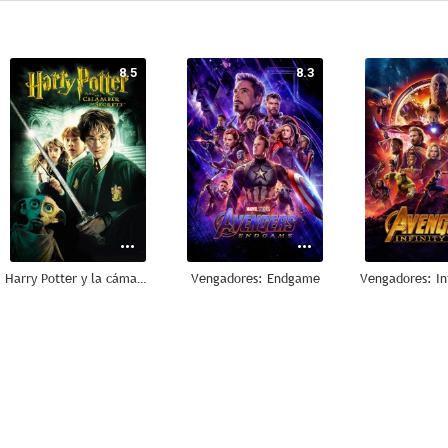
8.5
8.3
Harry Potter y la cámara secreta
Vengadores: Endgame
Vengadores: In
7.9
7.8