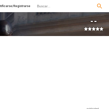
tificarse/Registrarse
--