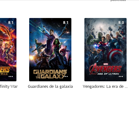
8.1
8.1
8.0
finity War
Guardianes de la galaxia
Vengadores: La era de Ultrón
7.7
7.7
7.3