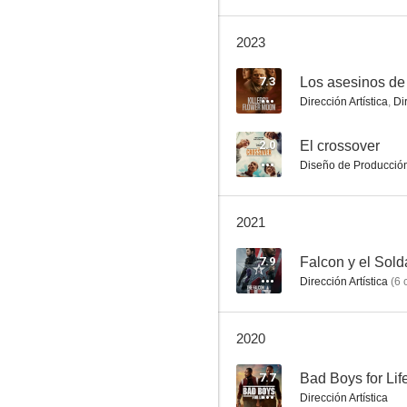
2023
Guardianes de la Galaxia (Cortos)
7.3
Los asesinos de 
Dirección Artística
,
Di
2.0
El crossover
Diseño de Producció
2021
7.9
Falcon y el Sold
Dirección Artística
(
6
c
2020
7.7
Bad Boys for Lif
Dirección Artística