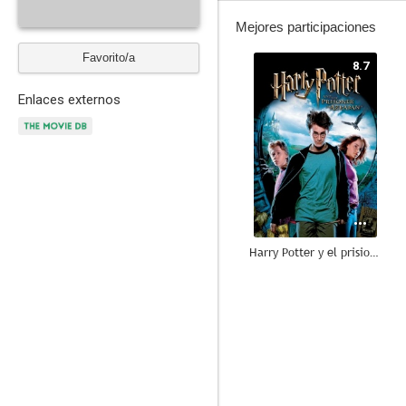
Mejores participaciones
Favorito/a
8.7
Enlaces externos
Harry Potter y el prisionero de Azkaban
7.9