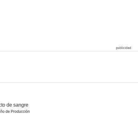
No se aceptan devoluciones
Bad Boys for Life
Los asesinos de la luna
6.6
6.1
6.3
Prince of Persia: Las arenas del tiempo
Ira de Titanes
Barron's Cove
4.2
4.0
2.0
to de sangre
eño de Producción