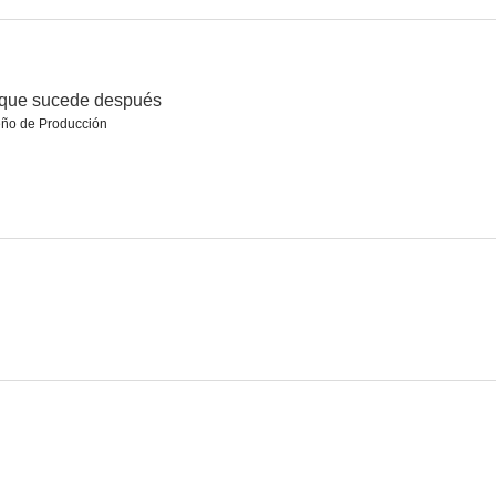
e después
Corre o muere
El crossover
 que sucede después
eño de Producción