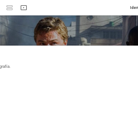
Iden
rafía.