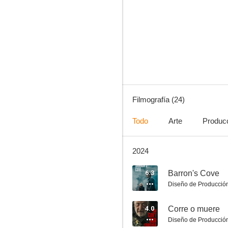
Falcon y el Soldado de Invierno
7.2
Filmografía (24)
Todo
Arte
Produc
2024
Robin Hood
6.2
6.3
Barron's Cove
Diseño de Producció
4.0
Corre o muere
Diseño de Producció