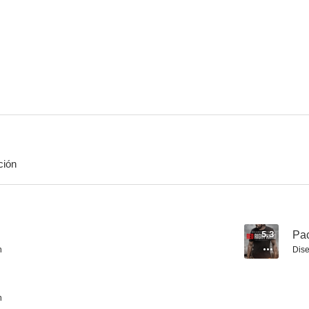
Diamante de sangre
Dr. Strange (Doctor Extraño)
7.2
7.1
ción
Thor: El mundo oscuro
United 93 (Vuelo 93)
6.0
5.3
5.3
Pac
n
Dis
n