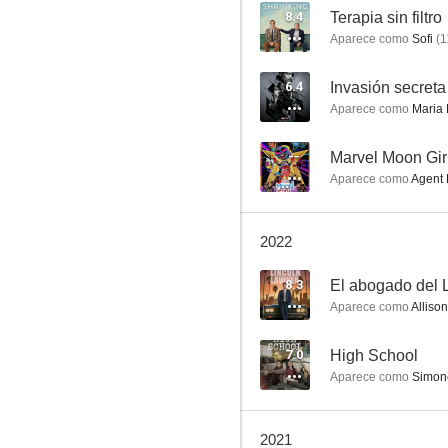
8.4
Terapia sin filtro
Aparece como
Sofi
(
1
Vengadores: Infinity War
6.4
Invasión secreta
Aparece como
Maria H
7.8
--
Marvel Moon Girl
Aparece como
Agent H
2022
8.3
El abogado del 
Aparece como
Allison
Lemony Snicket: Una serie de catastróficas desdichas
7.6
7.0
High School
Aparece como
Simon
2021