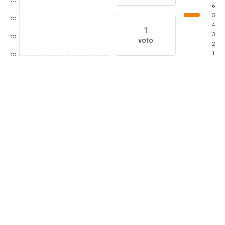
???
6
5
???
4
1
3
???
voto
2
1
???