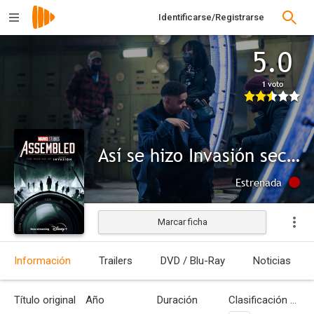
Identificarse/Registrarse
5.0
1 voto
Así se hizo Invasión secreta
Estrenada
Marcar ficha
Información
Trailers
DVD / Blu-Ray
Noticias
Título original
Año
Duración
Clasificación por edades