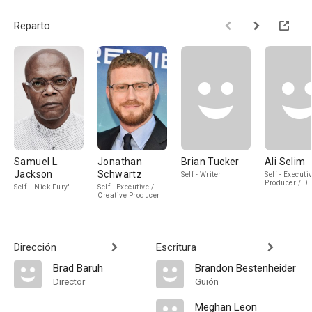
Reparto
Samuel L.
Jonathan
Brian Tucker
Ali Selim
Jackson
Schwartz
Self - Writer
Self - Executi
Producer / Di
Self - 'Nick Fury'
Self - Executive /
Creative Producer
Dirección
Escritura
Brad Baruh
Brandon Bestenheider
Director
Guión
Meghan Leon