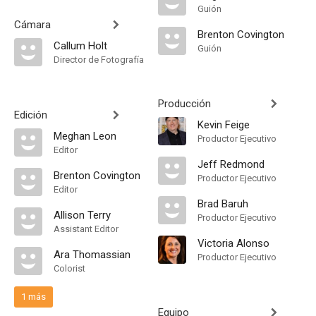
Guión
Cámara
Brenton Covington
Callum Holt
Guión
Director de Fotografía
Producción
Edición
Kevin Feige
Meghan Leon
Productor Ejecutivo
Editor
Jeff Redmond
Brenton Covington
Productor Ejecutivo
Editor
Brad Baruh
Allison Terry
Productor Ejecutivo
Assistant Editor
Victoria Alonso
Ara Thomassian
Productor Ejecutivo
Colorist
1 más
Equipo