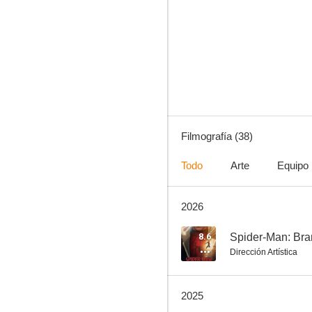
Guardianes de la galaxia
7.4
Filmografía (38)
Todo
Arte
Equipo
2026
Viuda negra
6.8
8.6
Spider-Man: Br
Dirección Artística
2025