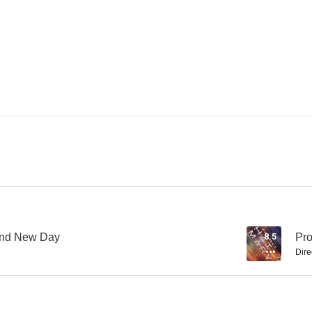
Sherlock Holmes
Vengadores: La era de Ultrón
7.3
7.2
Hijos de los hombres
Robin Hood
Thor: El mun
6.6
6.6
and New Day
8.5
Pro
Dire