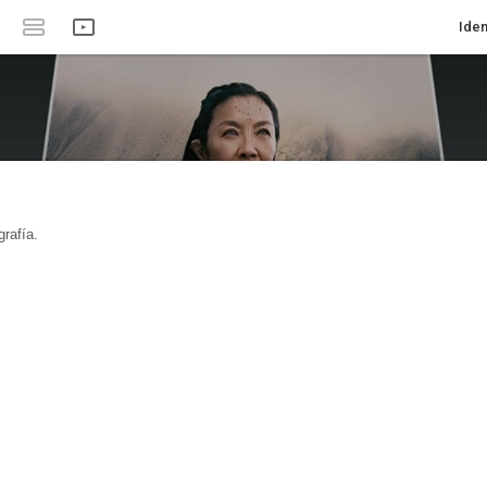
Iden
rafía.