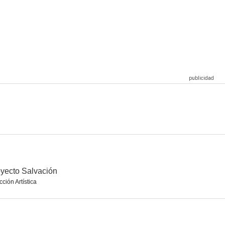
Doctor Strange en el multiverso de la locura
Dr. Strange (Doctor Extraño)
La momia
7.2
7.1
7.1
do oscuro
The Witcher: El origen de la sangre
Agente Stone
6.3
6.1
6.1
yecto Salvación
cción Artística