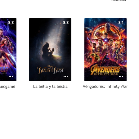
8.3
8.3
8.1
 Endgame
La bella y la bestia
Vengadores: Infinity War
7.9
7.8
7.7