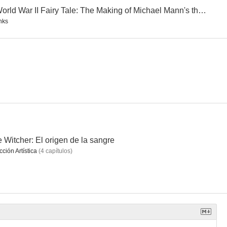
A World War II Fairy Tale: The Making of Michael Mann's the Keep
nks
nca muere
Ira de Titanes
Johnny English Returns
7.5
7.0
6.5
 Witcher: El origen de la sangre
cción Artística
(
4
capítulos
)
 rosa
Thorne
Heart of Stone
5.5
--
--