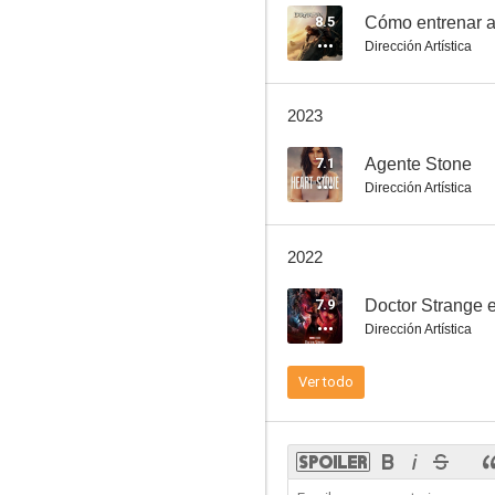
8.5
Cómo entrenar a
Dirección Artística
Quantum of Solace
2023
6.1
7.1
Agente Stone
Dirección Artística
2022
7.9
Doctor Strange e
Dirección Artística
Grandes esperanzas
Ver todo
6.2