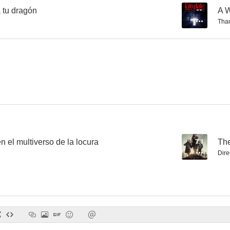
 tu dragón
--
Tha
Los rebeldes de Shanghai
Star Wars: El ascenso de Skywalker
El mañana nu
5.0
7.9
n el multiverso de la locura
7.1
The
Dire
Artemis Fowl
La leyenda mágica de los Leprechauns
Un toque
5.9
5.5