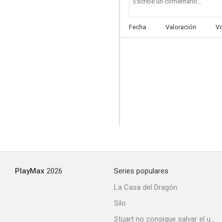
Fecha
Valoración
V
Guardianes de la Galaxia (Cortos)
--
PlayMax
2026
Series populares
Esther Kahn
La Casa del Dragón
Silo
Stuart no consigue salvar el universo