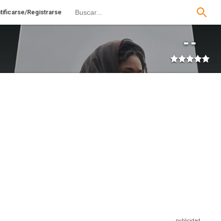
tificarse/Registrarse
--