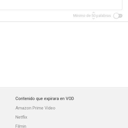
Mínimo de
50
palabras
sangre
A World War II Fairy Tale: The Making of Michael Mann's the Keep
El castillo soñado
Contenido que expirara en VOD
Amazon Prime Video
Netflix
Filmin