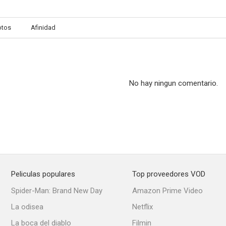
otos
Afinidad
Cerrando el círculo
Fred Claus, el hermano gamberro de Santa Claus
Tierra de 
--
No hay ningun comentario.
Peliculas populares
Top proveedores VOD
Brothers in Trouble
Spider-Man: Brand New Day
Amazon Prime Video
La odisea
Netflix
La boca del diablo
Filmin