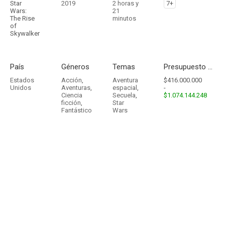
Star
2019
2 horas y
7+
Wars:
21
The Rise
minutos
of
Skywalker
País
Géneros
Temas
Presupuesto - Ingresos
Estados
Acción
,
Aventura
$416.000.000
Unidos
Aventuras
,
espacial
,
-
Ciencia
Secuela
,
$1.074.144.248
ficción
,
Star
Fantástico
Wars