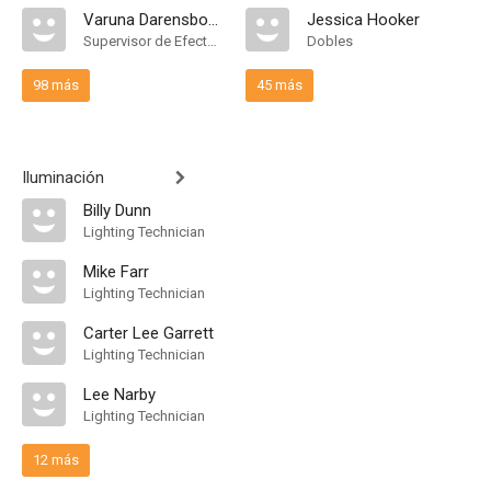
Varuna Darensbourg
Jessica Hooker
Supervisor de Efectos Visuales
Dobles
98 más
45 más
Iluminación
Billy Dunn
Lighting Technician
Mike Farr
Lighting Technician
Carter Lee Garrett
Lighting Technician
Lee Narby
Lighting Technician
12 más