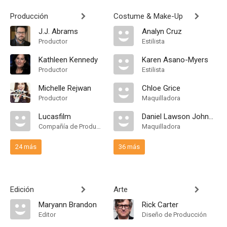
Producción
Costume & Make-Up
J.J. Abrams
Analyn Cruz
Productor
Estilista
Kathleen Kennedy
Karen Asano-Myers
Productor
Estilista
Michelle Rejwan
Chloe Grice
Productor
Maquilladora
Lucasfilm
Daniel Lawson Johnston
Compañía de Produccion
Maquilladora
24 más
36 más
Edición
Arte
Maryann Brandon
Rick Carter
Editor
Diseño de Producción