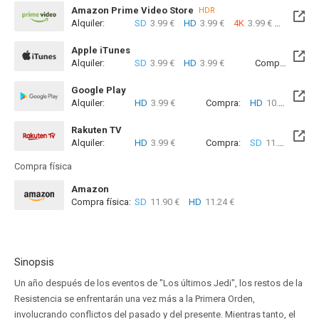
Amazon Prime Video Store
HDR
Alquiler:
SD
3.99 €
HD
3.99 €
4K
3.99 €
Com
Apple iTunes
Alquiler:
SD
3.99 €
HD
3.99 €
Compra:
SD
1
Google Play
Alquiler:
HD
3.99 €
Compra:
HD
10.99 €
Rakuten TV
Alquiler:
HD
3.99 €
Compra:
SD
11.99 €
HD
Compra física
Amazon
Compra física:
SD
11.90 €
HD
11.24 €
Sinopsis
Un año después de los eventos de "Los últimos Jedi", los restos de la
Resistencia se enfrentarán una vez más a la Primera Orden,
involucrando conflictos del pasado y del presente. Mientras tanto, el