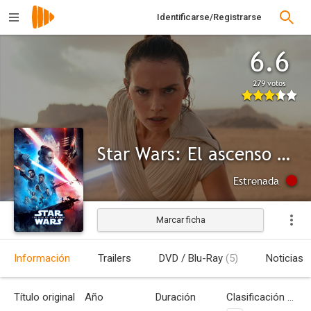
Identificarse/Registrarse
6.6
279 votos
Star Wars: El ascenso de Skywalker
Estrenada
Marcar ficha
Información
Trailers
DVD / Blu-Ray
(5)
Noticias
Título original
Año
Duración
Clasificación por edades