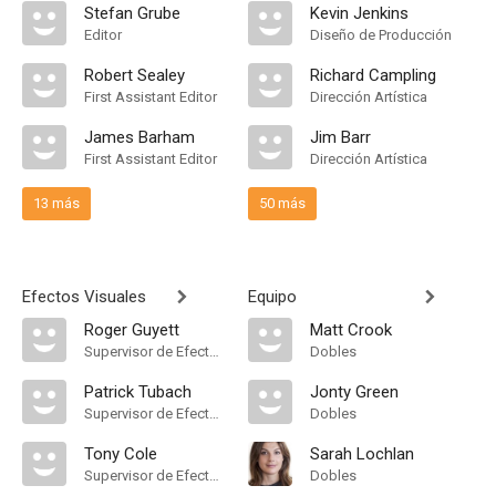
Stefan Grube
Kevin Jenkins
Editor
Diseño de Producción
Robert Sealey
Richard Campling
First Assistant Editor
Dirección Artística
James Barham
Jim Barr
First Assistant Editor
Dirección Artística
13 más
50 más
Efectos Visuales
Equipo
Roger Guyett
Matt Crook
Supervisor de Efectos Visuales
Dobles
Patrick Tubach
Jonty Green
Supervisor de Efectos Visuales
Dobles
Tony Cole
Sarah Lochlan
Supervisor de Efectos Visuales
Dobles