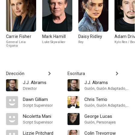
Carrie Fisher
Mark Hamill
Daisy Ridley
Adam Dri
General Leia
Luke Skywalker
Rey
Kylo Ren / Be
Organa
Dirección
Escritura
J.J. Abrams
J.J. Abrams
Director
Guión, Guión Adaptado, Historia
Dawn Gilliam
Chris Terrio
Script Supervisor
Guión, Guión Adaptado, Historia
Nicoletta Mani
George Lucas
Script Supervisor
Guión, Personajes
Lizzie Pritchard
Colin Trevorrow