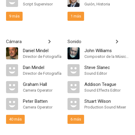
Script Supervisor
Guión, Historia
9 más
1 más
Cámara
Sonido
Daniel Mindel
John Williams
Director de Fotografía
Compositor de la Música Original
Dan Mindel
Steve Slanec
Director de Fotografía
Sound Editor
Graham Hall
Addison Teague
Camera Operator
Sound Effects Editor
Peter Batten
Stuart Wilson
Camera Operator
Production Sound Mixer
40 más
6 más