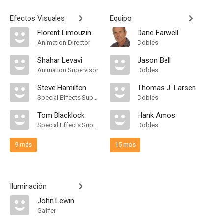
Efectos Visuales
Equipo
Florent Limouzin
Dane Farwell
Animation Director
Dobles
Shahar Levavi
Jason Bell
Animation Supervisor
Dobles
Steve Hamilton
Thomas J. Larsen
Special Effects Supervisor
Dobles
Tom Blacklock
Hank Amos
Special Effects Supervisor
Dobles
9 más
15 más
Iluminación
John Lewin
Gaffer