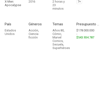
X-Men:
2016
2 horas y
7+
Apocalypse
23
minutos
País
Géneros
Temas
Presupuesto - Ingresos
Estados
Acción
,
Años 80
,
$178.000.000
Unidos
Ciencia
Cómic
,
-
ficción
Marvel
$543.934.787
Comics
,
Secuela
,
Superhéroes