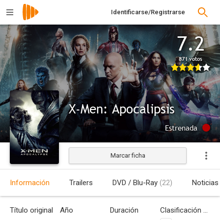
Identificarse/Registrarse
7.2
871 votos
X-Men: Apocalipsis
Estrenada
Marcar ficha
Información
Trailers
DVD / Blu-Ray
(22)
Noticias
Título original
Año
Duración
Clasificación por edades