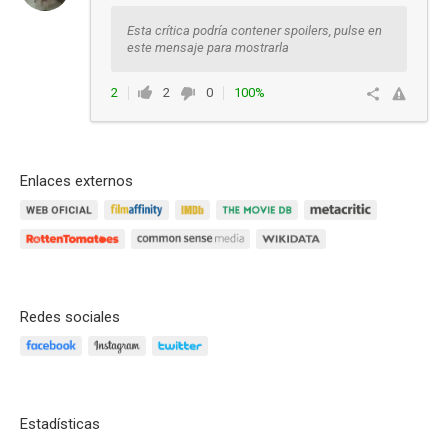
Francia:
- Frances:
Esta crítica podría contener spoilers, pulse en
Mié, 18 May 2016 (Hace 10 años y 2 meses)
Estreno
este mensaje para mostrarla
País de origen:
- V.O:
Vie, 27 May 2016 (Hace 10 años y 2 meses)
Estreno
2
2
0
100%
Responder
Enlaces externos
Redes sociales
Estadísticas