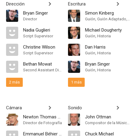
Dirección
Escritura
Bryan Singer
Simon Kinberg
Director
Guión, Guión Adaptado, Historia
Nadia Guglieri
Michael Dougherty
Script Supervisor
Guión, Historia
Christine Wilson
Dan Harris
Script Supervisor
Guión, Historia
Bethan Mowat
Bryan Singer
Second Assistant Director
Guión, Historia
2 más
1 más
Cámara
Sonido
Newton Thomas Sigel
John Ottman
Director de Fotografía
Compositor de la Música Original
Emmanuel Béhier Migeon
Chuck Michael