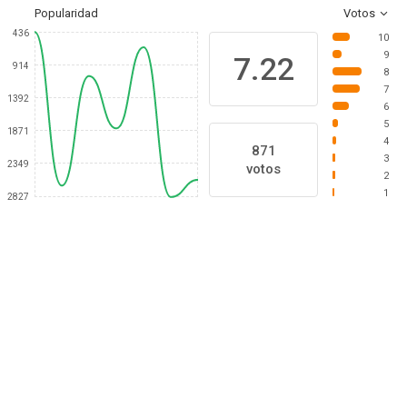
Popularidad
Votos
436
10
9
7.22
914
8
7
1392
6
5
1871
4
871
3
2349
votos
2
1
2827