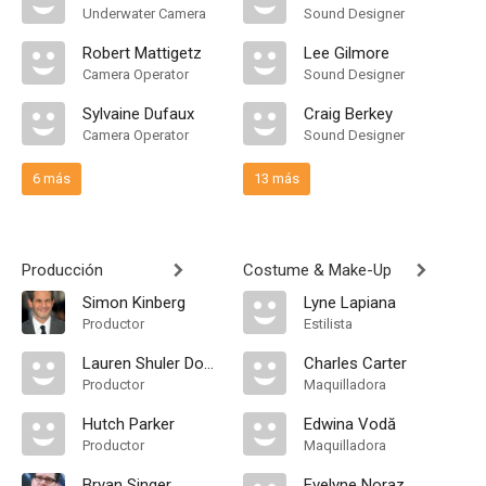
Underwater Camera
Sound Designer
Robert Mattigetz
Lee Gilmore
Camera Operator
Sound Designer
Sylvaine Dufaux
Craig Berkey
Camera Operator
Sound Designer
6 más
13 más
Producción
Costume & Make-Up
Simon Kinberg
Lyne Lapiana
Productor
Estilista
Lauren Shuler Donner
Charles Carter
Productor
Maquilladora
Hutch Parker
Edwina Vodă
Productor
Maquilladora
Bryan Singer
Evelyne Noraz