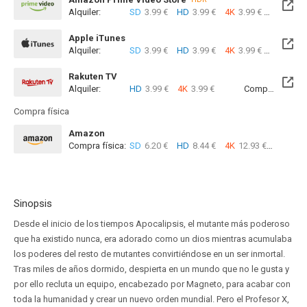
Alquiler:
SD
3.99 €
HD
3.99 €
4K
3.99 €
Com
Apple iTunes
Alquiler:
SD
3.99 €
HD
3.99 €
4K
3.99 €
Com
Rakuten TV
Alquiler:
HD
3.99 €
4K
3.99 €
Compra:
SD
9
Compra física
Amazon
Compra física:
SD
6.20 €
HD
8.44 €
4K
12.93 €
Sinopsis
Desde el inicio de los tiempos Apocalipsis, el mutante más poderoso
que ha existido nunca, era adorado como un dios mientras acumulaba
los poderes del resto de mutantes convirtiéndose en un ser inmortal.
Tras miles de años dormido, despierta en un mundo que no le gusta y
por ello recluta un equipo, encabezado por Magneto, para acabar con
toda la humanidad y crear un nuevo orden mundial. Pero el Profesor X,