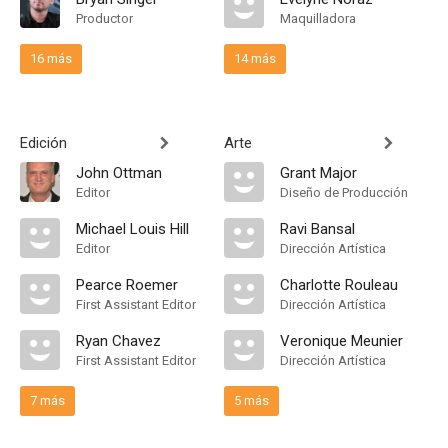
Productor
Maquilladora
16 más
14 más
Edición
Arte
John Ottman
Grant Major
Editor
Diseño de Producción
Michael Louis Hill
Ravi Bansal
Editor
Dirección Artística
Pearce Roemer
Charlotte Rouleau
First Assistant Editor
Dirección Artística
Ryan Chavez
Veronique Meunier
First Assistant Editor
Dirección Artística
7 más
5 más