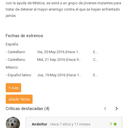
con la ayuda de Mística, se unirá a un grupo de jóvenes mutantes para
tratar de detener al mayor enemigo contra el que se hayan enfrentado
jamás.
Fechas de estrenos
España:
- Castellano:
Vie, 20 May 2016 (Hace 10 años y 2 meses)
Estreno
- Castellano:
Mié, 21 Sep 2016 (Hace 9 años y 10 meses)
Copia Física
México:
- Español latino:
Jue, 19 May 2016 (Hace 10 años y 2 meses)
Estreno
Argentina:
5
más
- Español latino:
Jue, 19 May 2016 (Hace 10 años y 2 meses)
Estreno
Chile:
Añadir fecha
- Español latino:
Jue, 19 May 2016 (Hace 10 años y 2 meses)
Estreno
Críticas destacadas (4)
Reino Unido:
- Inglés:
Mié, 18 May 2016 (Hace 10 años y 2 meses)
Estreno
Andeltor
Hace 7 años y 11 meses
7