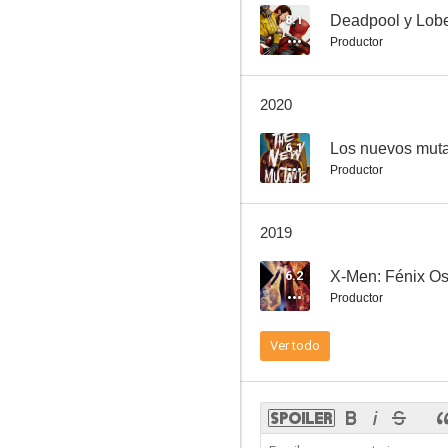
8.1
Deadpool y Lob
Productor
Maverick
2020
7.3
6.1
Los nuevos mut
Productor
2019
6.2
X-Men: Fénix O
Productor
X-Men
Ver todo
7.2