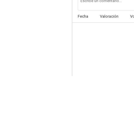
Fecha
Valoración
V
X-Men: Apocalipsis
6.9
X-Men: La decisión final
6.7