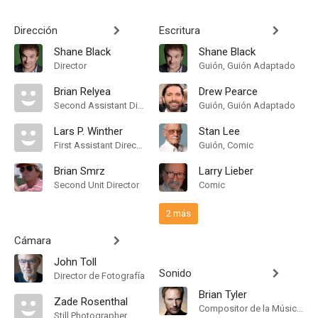
Dirección
Escritura
Shane Black
Shane Black
Director
Guión, Guión Adaptado
Brian Relyea
Drew Pearce
Second Assistant Director
Guión, Guión Adaptado
Lars P. Winther
Stan Lee
First Assistant Director
Guión, Comic
Brian Smrz
Larry Lieber
Second Unit Director
Comic
2 más
Cámara
John Toll
Sonido
Director de Fotografía
Brian Tyler
Zade Rosenthal
Compositor de la Música Original, Conductor
Still Photographer