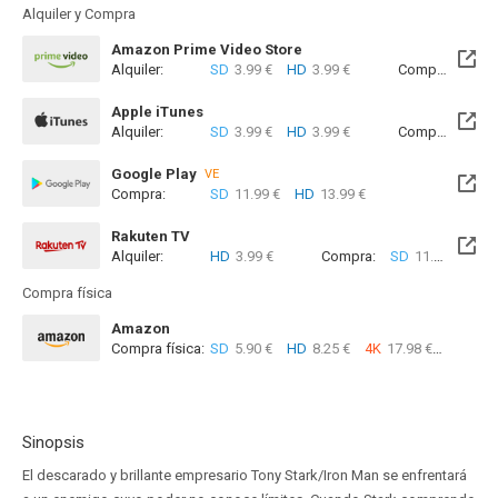
Alquiler y Compra
Amazon Prime Video Store
Alquiler:
SD
3.99 €
HD
3.99 €
Compra:
SD
1
Apple iTunes
Alquiler:
SD
3.99 €
HD
3.99 €
Compra:
SD
1
Google Play
VE
Compra:
SD
11.99 €
HD
13.99 €
Rakuten TV
Alquiler:
HD
3.99 €
Compra:
SD
11.99 €
HD
Compra física
Amazon
Compra física:
SD
5.90 €
HD
8.25 €
4K
17.98 €
Sinopsis
El descarado y brillante empresario Tony Stark/Iron Man se enfrentará