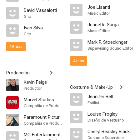
Joe Lisanti
David Vassalotti
Music Editor
Grip
Jeanette Surga
Ivan Silva
Music Editor
Grip
Mark P. Stoeckinger
19 más
Supervising Sound Editor
4 más
Producción
Kevin Feige
Costume & Make-Up
Productor
Jennifer Bell
Marvel Studios
Estilista
Compañía de Produccion
Louise Frogley
Paramount Pictures
Diseño de Vestuario
Compañía de Produccion
Cheryl Beasley Blackwell
MG Entertainment
Costume Supervisor