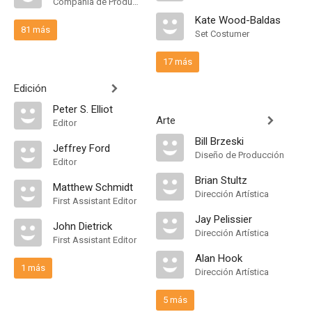
Compañía de Produccion
Kate Wood-Baldas
81 más
Set Costumer
17 más
Edición
Peter S. Elliot
Arte
Editor
Bill Brzeski
Jeffrey Ford
Diseño de Producción
Editor
Brian Stultz
Matthew Schmidt
Dirección Artística
First Assistant Editor
Jay Pelissier
John Dietrick
Dirección Artística
First Assistant Editor
Alan Hook
1 más
Dirección Artística
5 más