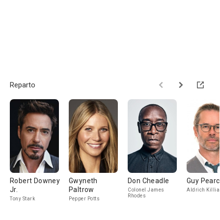
Reparto
Robert Downey
Gwyneth
Don Cheadle
Guy Pear
Jr.
Paltrow
Colonel James
Aldrich Killi
Rhodes
Tony Stark
Pepper Potts