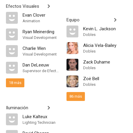
Efectos Visuales
Evan Clover
Equipo
Animation
Kevin L. Jackson
Ryan Meinerding
Dobles
Visual Development
Alicia Vela-Bailey
Charlie Wen
Dobles
Visual Development
Zack Duhame
Dan DeLeeuw
Dobles
Supervisor de Efectos Visuales
Zoë Bell
18 más
Dobles
86 más
Iluminación
Luke Kalteux
Lighting Technician