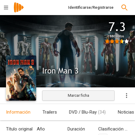
Identificarse/Registrarse
7.3
880 votos
Iron Man 3
Marcar ficha
Estrenada
Información
Trailers
DVD / Blu-Ray
(34)
Noticias
Título original
Año
Duración
Clasificación por edades