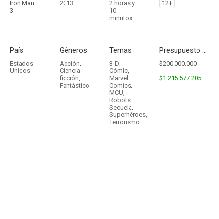
Iron Man
2013
2 horas y
12+
3
10
minutos
País
Géneros
Temas
Presupuesto - Ingresos
Estados
Acción
,
3-D
,
$200.000.000
Unidos
Ciencia
Cómic
,
-
ficción
,
Marvel
$1.215.577.205
Fantástico
Comics
,
MCU
,
Robots
,
Secuela
,
Superhéroes
,
Terrorismo