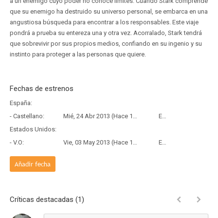
a un enemigo cuyo poder no conoce límites. Cuando Stark comprende
que su enemigo ha destruido su universo personal, se embarca en una
angustiosa búsqueda para encontrar a los responsables. Este viaje
pondrá a prueba su entereza una y otra vez. Acorralado, Stark tendrá
que sobrevivir por sus propios medios, confiando en su ingenio y su
instinto para proteger a las personas que quiere.
Fechas de estrenos
España:
- Castellano:
Mié, 24 Abr 2013 (Hace 13 años y 3 meses)
Estreno
Estados Unidos:
- V.O:
Vie, 03 May 2013 (Hace 13 años y 3 meses)
Estreno
Añadir fecha
Críticas destacadas (1)