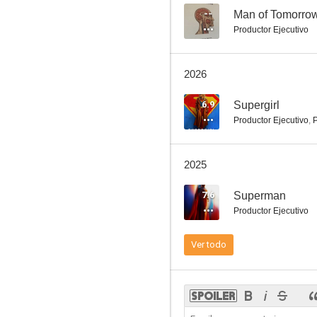
--
Man of Tomorro
Productor Ejecutivo
Capitán América: El Soldado de Invierno
2026
7.5
6.9
Supergirl
Productor Ejecutivo
,
P
2025
7.6
Superman
Productor Ejecutivo
Ant-Man
Ver todo
7.3