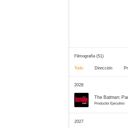
El Pacificador
7.8
Filmografía (51)
Todo
Dirección
Pr
2028
Los Vengadores
7.7
--
The Batman: Part
Productor Ejecutivo
2027