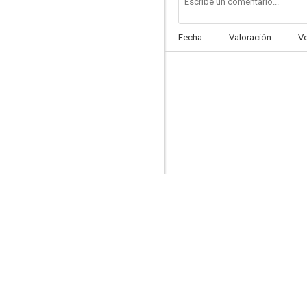
Fecha
Valoración
V
Agua para elefantes
7.2
Guardianes de la Galaxia: Especial Felices Fiestas
7.0