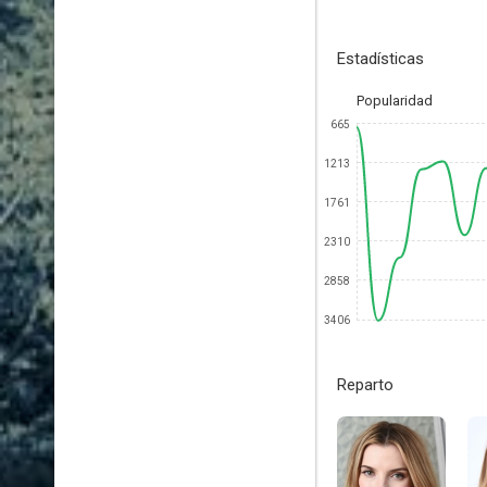
Estadísticas
Popularidad
665
1213
1761
2310
2858
3406
Reparto