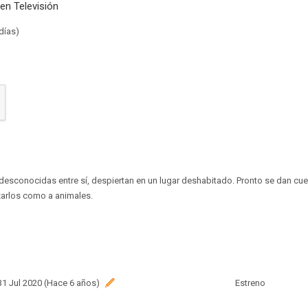
en Televisión
días)
esconocidas entre sí, despiertan en un lugar deshabitado. Pronto se dan cue
azarlos como a animales.
 31 Jul 2020 (Hace 6 años)
Estreno