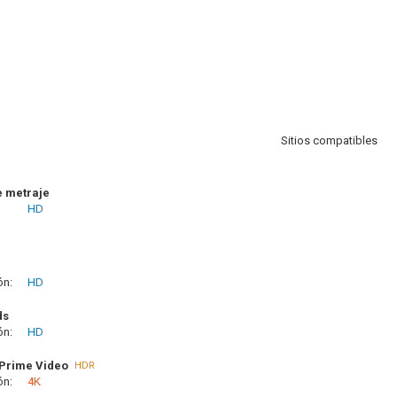
Sitios compatibles
e metraje
HD
ón:
HD
ds
ón:
HD
Prime Video
HDR
ón:
4K