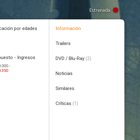
Estrenada
icación por edades
Información
Trailers
uesto - Ingresos
DVD / Blu-Ray
(2)
.000 -
0.350
Noticias
Similares
Críticas
(1)