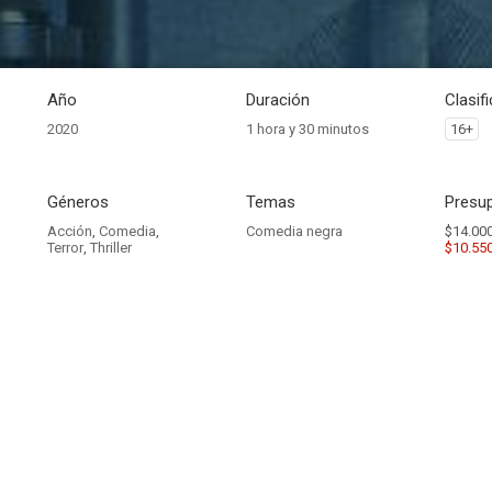
Año
Duración
Clasif
2020
1 hora y 30 minutos
16+
Géneros
Temas
Presup
Acción
,
Comedia
,
Comedia negra
$14.000
Terror
,
Thriller
$10.55