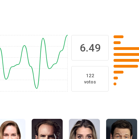
6.49
122
votos