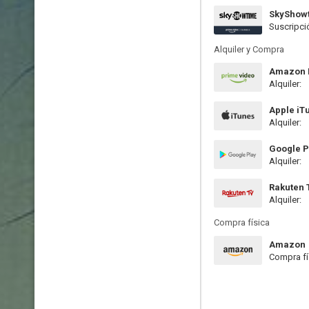
SkyShow
Suscripci
Alquiler y Compra
Amazon P
Alquiler:
Apple iT
Alquiler:
Google P
Alquiler:
Rakuten 
Alquiler:
Compra física
Amazon
Compra fí