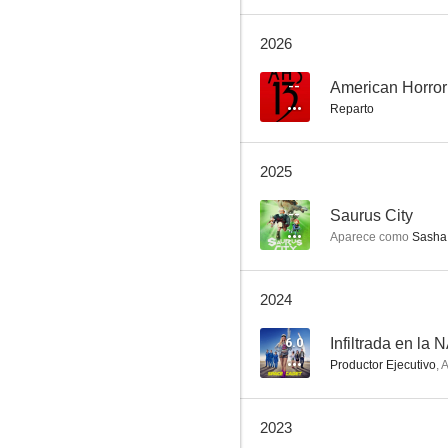
2026
Megapetarda
7.3
--
American Horror
Reparto
2025
--
Saurus City
Aparece como
Sasha 
La primera muerte
2024
7.1
6.0
Infiltrada en la
Productor Ejecutivo
,
A
2023