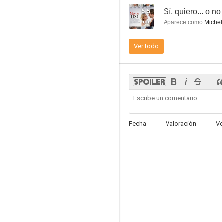
5.5
Sí, quiero... o no
Aparece como
Michel
Aquamarine
Ver todo
7.0
Fecha
Valoración
V
Palo Alto
6.1