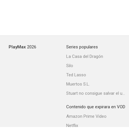
James Mono: Súper detective
--
PlayMax
2026
Series populares
La Casa del Dragón
Silo
Ted Lasso
Grand Champion
Muertos S.L.
Stuart no consigue salvar el universo
Contenido que expirara en VOD
Amazon Prime Video
Netflix