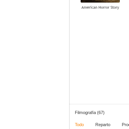
American Horror Story
8.0
Nerve, un juego sin reglas
7.6
Filmografía (67)
Todo
Reparto
Pro