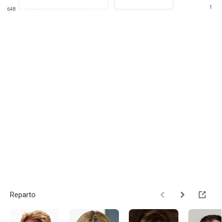
1
648
Reparto