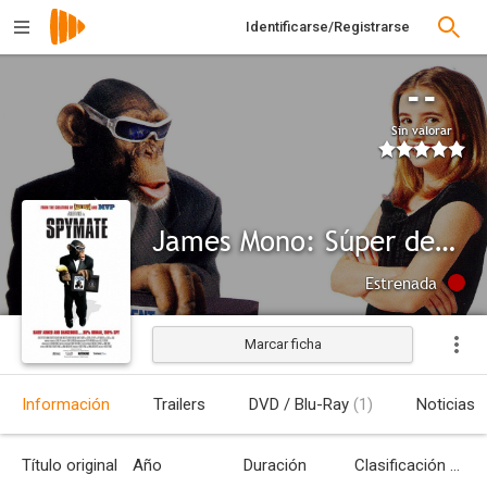
Identificarse/Registrarse
--
Sin valorar
James Mono: Súper detective
Estrenada
Marcar ficha
Información
Trailers
DVD / Blu-Ray
(1)
Noticias
Título original
Año
Duración
Clasificación por edades