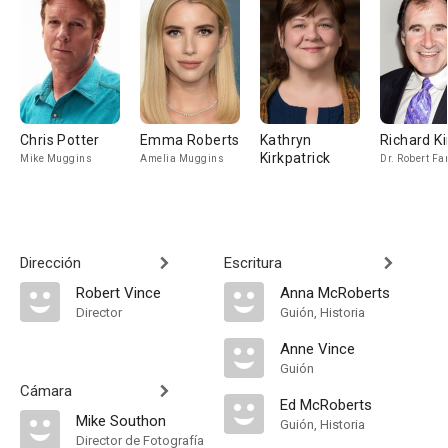
Chris Potter
Emma Roberts
Kathryn
Richard K
Kirkpatrick
Mike Muggins
Amelia Muggins
Dr. Robert Fa
Dirección
Escritura
Robert Vince
Anna McRoberts
Director
Guión, Historia
Anne Vince
Guión
Cámara
Ed McRoberts
Mike Southon
Guión, Historia
Director de Fotografía