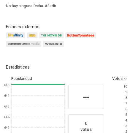
No hay ninguna fecha.
Añadir
Enlaces externos
Estadísticas
Popularidad
Votos
643
10
9
--
644
8
7
645
6
5
646
4
0
3
647
votos
2