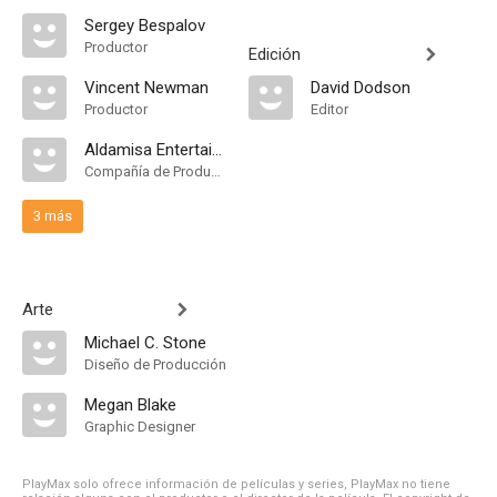
Sergey Bespalov
Productor
Edición
Vincent Newman
David Dodson
Productor
Editor
Aldamisa Entertainment
Compañía de Produccion
3 más
Arte
Michael C. Stone
Diseño de Producción
Megan Blake
Graphic Designer
PlayMax solo ofrece información de películas y series, PlayMax no tiene