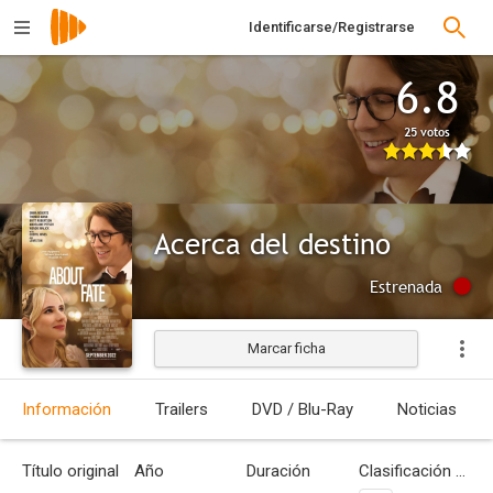
Identificarse/Registrarse
6.8
25 votos
Acerca del destino
Estrenada
Marcar ficha
Información
Trailers
DVD / Blu-Ray
Noticias
Título original
Año
Duración
Clasificación por edades