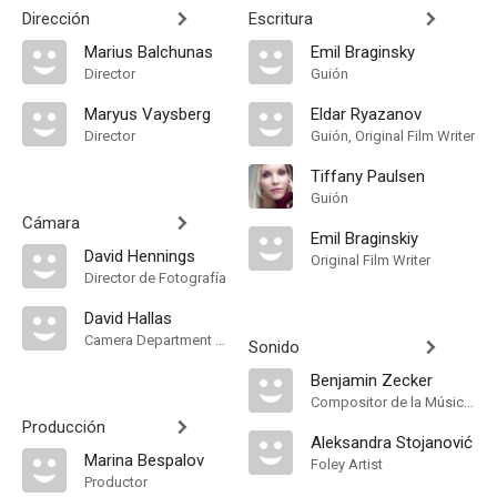
Dirección
Escritura
Marius Balchunas
Emil Braginsky
Director
Guión
Maryus Vaysberg
Eldar Ryazanov
Director
Guión, Original Film Writer
Tiffany Paulsen
Guión
Cámara
Emil Braginskiy
David Hennings
Original Film Writer
Director de Fotografía
David Hallas
Camera Department Manager
Sonido
Benjamin Zecker
Compositor de la Música Original
Producción
Aleksandra Stojanović
Marina Bespalov
Foley Artist
Productor