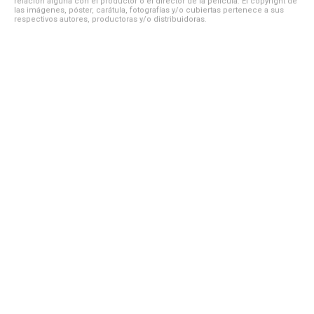
relación alguna con el productor o el director de la película. El copyright de
las imágenes, póster, carátula, fotografías y/o cubiertas pertenece a sus
respectivos autores, productoras y/o distribuidoras.