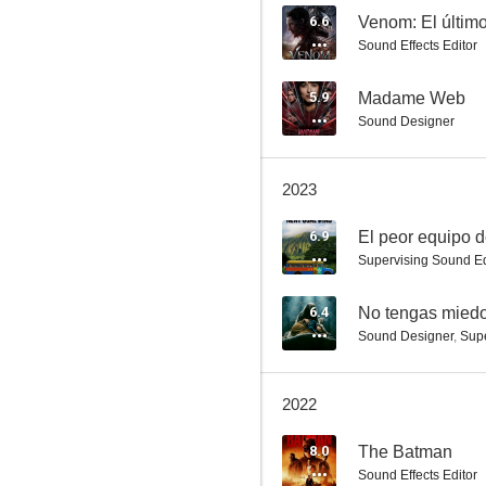
6.6
Venom: El último
Sound Effects Editor
Brothers (Hermanos)
5.9
Madame Web
Sound Designer
7.1
2023
6.9
Supervising Sound Ed
6.4
No tengas mied
Sound Designer
,
Supe
La sombra del poder
7.0
2022
8.0
The Batman
Sound Effects Editor