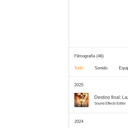
The Batman
7.4
Filmografía (46)
Todo
Sonido
Equi
2025
Passengers
7.2
7.1
Destino final: L
Sound Effects Editor
2024