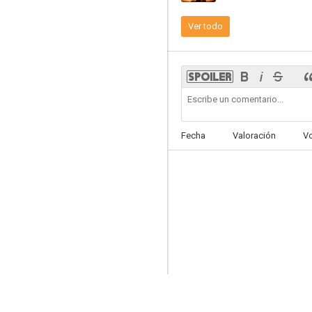
Ver todo
Liga de la Justicia
6.8
Fecha
Valoración
V
Ninja Turtles (Las Tortugas Ninja)
6.6