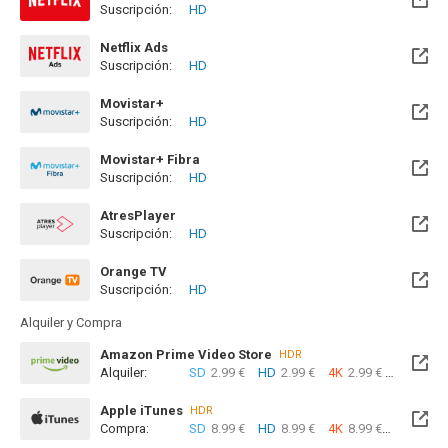
Suscripción:
HD
Netflix Ads
Suscripción:
HD
Movistar+
Suscripción:
HD
Disponible hasta el Mar, 18 Ago 2026 (Quedan 11 días)
Movistar+ Fibra
Suscripción:
HD
Disponible hasta el Mar, 18 Ago 2026 (Quedan 11 días)
AtresPlayer
Suscripción:
HD
Orange TV
Suscripción:
HD
Disponible hasta el Mar, 18 Ago 2026 (Quedan 11 días)
Alquiler y Compra
Amazon Prime Video Store
HDR
Alquiler:
SD
2.99 €
HD
2.99 €
4K
2.99 €
Com
Apple iTunes
HDR
Compra:
SD
8.99 €
HD
8.99 €
4K
8.99 €