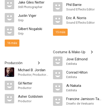
Jake Giles Netter
Phil Barrie
Still Photographer
Sound Effects Editor
Justin Viger
Eric A. Norris
Grip
Sound Effects Editor
Gilbert Nogalski
15 más
Grip
16 más
Costume & Make-Up
Jove Edmond
Producción
Estilista
Michael B. Jordan
Conrad Hilton
Productor, Productor Ejecutivo
Estilista
Gil Netter
Ai Nakata
Productor
Estilista
Asher Goldstein
Francine Jamison-Tanchuck
Productor
Diseño de Vestuario