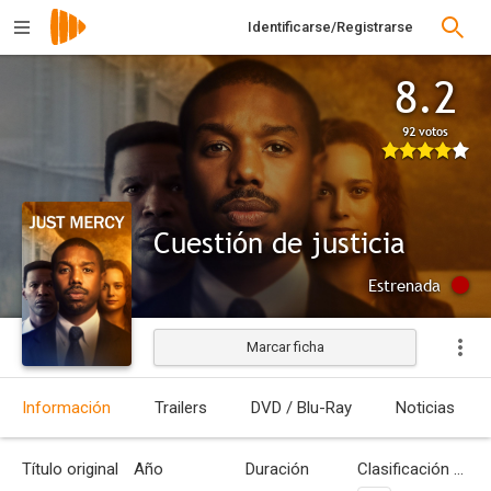
Identificarse/Registrarse
8.2
92 votos
Cuestión de justicia
Estrenada
Marcar ficha
Información
Trailers
DVD / Blu-Ray
Noticias
Título original
Año
Duración
Clasificación por edades