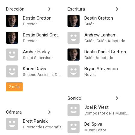
Dirección
Escritura
Destin Cretton
Destin Cretton
Director
Guión
Destin Daniel Cretton
Andrew Lanham
Director
Guión, Guión Adaptado
Amber Harley
Destin Daniel Cretton
Script Supervisor
Guión Adaptado
Karen Davis
Bryan Stevenson
Second Assistant Director
Novela
2 más
Sonido
Joel P. West
Cámara
Compositor de la Música Original
Brett Pawlak
Del Spiva
Director de Fotografía
Music Editor