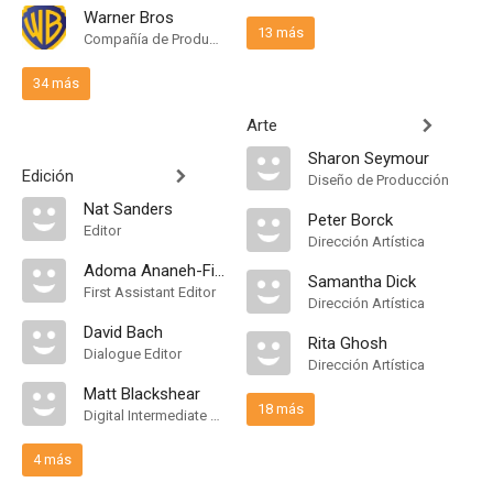
Warner Bros
13 más
Compañía de Produccion
34 más
Arte
Sharon Seymour
Edición
Diseño de Producción
Nat Sanders
Peter Borck
Editor
Dirección Artística
Adoma Ananeh-Firempong
Samantha Dick
First Assistant Editor
Dirección Artística
David Bach
Rita Ghosh
Dialogue Editor
Dirección Artística
Matt Blackshear
18 más
Digital Intermediate Editor
4 más