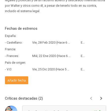
legales y políticas y de un racismo abierto y descarado mientras lucha
por Walter y otros como él, a pesar de tenerlo todo en su contra,
incluido el sistema legal.
Fechas de estrenos
España:
- Castellano:
Vie, 28 Feb 2020 (Hace 6 años y 5 meses)
Estreno
Francia:
- Frances:
Mié, 22 Ene 2020 (Hace 6 años y 6 meses)
Estreno
País de origen:
- V.O:
Vie, 25 Dic 2020 (Hace 5 años y 7 meses)
Estreno
Añadir fecha
Críticas destacadas (2)