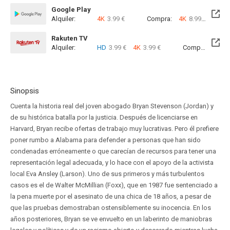
Google Play
Alquiler:
4K
3.99 €
Compra:
4K
8.99 €
Rakuten TV
Alquiler:
HD
3.99 €
4K
3.99 €
Compra:
SD
8
Sinopsis
Cuenta la historia real del joven abogado Bryan Stevenson (Jordan) y
de su histórica batalla por la justicia. Después de licenciarse en
Harvard, Bryan recibe ofertas de trabajo muy lucrativas. Pero él prefiere
poner rumbo a Alabama para defender a personas que han sido
condenadas erróneamente o que carecían de recursos para tener una
representación legal adecuada, y lo hace con el apoyo de la activista
local Eva Ansley (Larson). Uno de sus primeros y más turbulentos
casos es el de Walter McMillian (Foxx), que en 1987 fue sentenciado a
la pena muerte por el asesinato de una chica de 18 años, a pesar de
que las pruebas demostraban ostensiblemente su inocencia. En los
años posteriores, Bryan se ve envuelto en un laberinto de maniobras