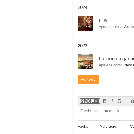
Los juegos del hambre
2024
8.0
7.5
Lilly
Aparece como
Marcia
2022
7.2
Aparece como
Rhod
Dawson crece
Ver todo
7.8
Fecha
Valoración
V