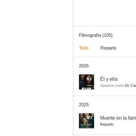
8.2
Filmografía (105)
Todo
Reparto
2026
The Blind Side (Un sueño posible)
8.1
8.1
Él y ella
Aparece como
Dr. Car
2025
8.3
Muerte en la fa
Reparto