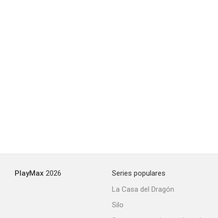
La pérdida de un diamante lágrima
5.7
PlayMax
2026
Series populares
La Casa del Dragón
Silo
Ataque de zombis